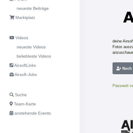
neueste Beiträge
Marktplatz
Videos
deine Airso
neueste Videos
Fotos auszu
anzuschaue
beliebteste Videos
AirsoftLinks
Noch n
Airsoft-Jobs
Passwort v
Suche
Team-Karte
anstehende Events