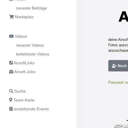
neueste Beiträge
Marktplatz
Videos
deine Airso
neueste Videos
Fotos auszu
anzuschaue
beliebteste Videos
AirsoftLinks
Noch n
Airsoft-Jobs
Passwort v
Suche
Team-Karte
anstehende Events