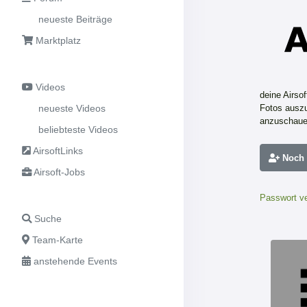
neueste Beiträge
Marktplatz
Videos
deine Airso
neueste Videos
Fotos auszu
anzuschaue
beliebteste Videos
AirsoftLinks
Noch n
Airsoft-Jobs
Passwort v
Suche
Team-Karte
anstehende Events