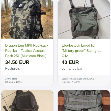
Dragon Egg MKII Rucksack
Eberlestock Emod lid
Replika – Tactical Assault
"Military green" Steingrau
Pack 25L (Multicam Black)
Oliv
34.50 EUR
40 EUR
Festpreis
verhandelbar
Jonny Harz
Leah steht auf Keta und Krawal
(65 pos. / 100%)
(102 pos. / 100%)