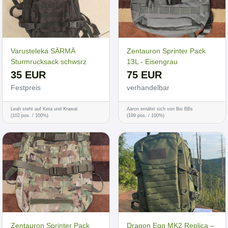
Varusteleka SÄRMÄ
Zentauron Sprinter Pack
Sturmrucksack schwsrz
13L - Eisengrau
35 EUR
75 EUR
Festpreis
verhandelbar
Leah steht auf Keta und Krawal
Aaron ernährt sich von Bio BBs
(102 pos. / 100%)
(199 pos. / 100%)
Zentauron Sprinter Pack
Dragon Egg MK2 Replica –