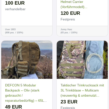
Helmet Carrier
100 EUR
(Vorführmodell)...
verhandelbar
120 EUR
Festpreis
User 1903
Jonny Harz
(906 pos. / 100%)
(65 pos. / 100%)
DEFCON 5 Modular
Taktischer Trinkrucksack mit
Backpack – Oliv (stark
3L Trinkblase – Multicam
gebraucht /
(neuwertig & unbenutzt...
reparaturbedürftig) – 65L...
23 EUR
49 EUR
Festpreis