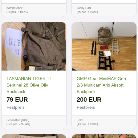
KampfBohne
Jonny Harz
(18 pos. / 100%)
(65 pos. / 100%)
TASMANIAN TIGER TT
GMR Gear MiniMAP Gen
Sentinel 28 Olive Oliv
2/3 Multicam Arid Airsoft
Rucksack.
Backpack
79 EUR
200 EUR
Festpreis
Festpreis
Secondfire [GHG]
Felix
(175 pos. / 99.4%)
(13 pos. / 100%)