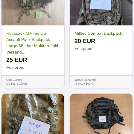
Rucksack Mil-Tec US
Milltec Combat Backpack
Assault Pack Backpack
20 EUR
Large 36 Liter Multitarn inkl.
Festpreis
Versand...
25 EUR
Festpreis
User 109503
Manuel Schartner
(39 pos. / 100%)
(3 pos. / 100%)