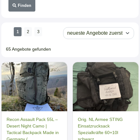
Finden
1
2
3
65 Angebote gefunden
Recon Assault Pack 55L –
Orig. NL Armee STING
Desert Night Camo |
Einsatzrucksack
Tactical Backpack Made in
Spezialkräfte 60+10l
Germany (...
schwarz