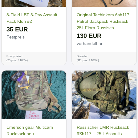
8-Field LBT 3-Day Assault
Original Techinkom 6sh117
Pack Klon #2
Patrol Backpack Rucksack
25L Flora Russisch
35 EUR
130 EUR
Festpreis
verhandelbar
Ronny West
Disorder
(25 pos. / 100%)
(111 pos. / 100%)
Emerson gear Multicam
Russischer EMR Rucksack
Rucksack neu
6Sh117 – 25 L Assault /