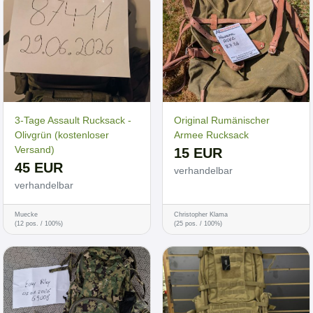
3-Tage Assault Rucksack -
Original Rumänischer
Olivgrün (kostenloser
Armee Rucksack
Versand)
15 EUR
45 EUR
verhandelbar
verhandelbar
Muecke
Christopher Klama
(12 pos. / 100%)
(25 pos. / 100%)