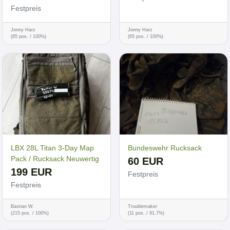
Festpreis
Jonny Harz
Jonny Harz
(65 pos. / 100%)
(65 pos. / 100%)
LBX 28L Titan 3-Day Map
Bundeswehr Rucksack
Pack / Rucksack Neuwertig
60 EUR
199 EUR
Festpreis
Festpreis
Bastian W.
Troublemaker
(215 pos. / 100%)
(11 pos. / 91.7%)