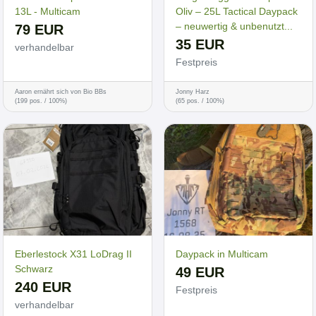
13L - Multicam
Oliv – 25L Tactical Daypack
– neuwertig & unbenutzt...
79 EUR
35 EUR
verhandelbar
Festpreis
Aaron ernährt sich von Bio BBs
Jonny Harz
(199 pos. / 100%)
(65 pos. / 100%)
Eberlestock X31 LoDrag II
Daypack in Multicam
Schwarz
49 EUR
240 EUR
Festpreis
verhandelbar