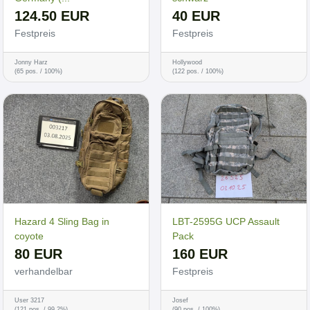
124.50 EUR
40 EUR
Festpreis
Festpreis
Jonny Harz
Hollywood
(65 pos. / 100%)
(122 pos. / 100%)
Hazard 4 Sling Bag in
LBT-2595G UCP Assault
coyote
Pack
80 EUR
160 EUR
verhandelbar
Festpreis
User 3217
Josef
(121 pos. / 99.2%)
(90 pos. / 100%)