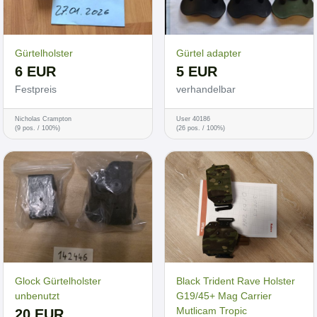
Gürtelholster
Gürtel adapter
6 EUR
5 EUR
Festpreis
verhandelbar
Nicholas Crampton
User 40186
(9 pos. / 100%)
(26 pos. / 100%)
Glock Gürtelholster
Black Trident Rave Holster
unbenutzt
G19/45+ Mag Carrier
Mutlicam Tropic
20 EUR