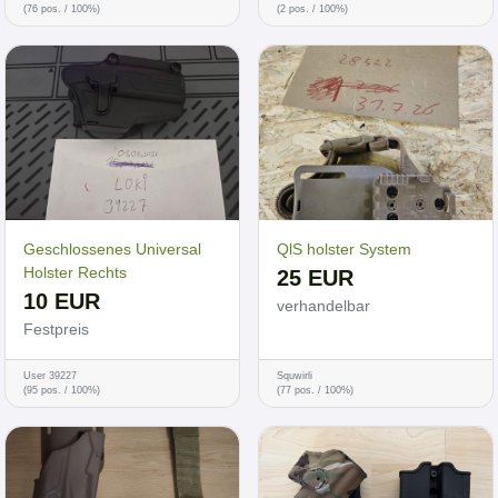
(76 pos. / 100%)
(2 pos. / 100%)
Geschlossenes Universal
QlS holster System
Holster Rechts
25 EUR
10 EUR
verhandelbar
Festpreis
User 39227
Squwirli
(95 pos. / 100%)
(77 pos. / 100%)