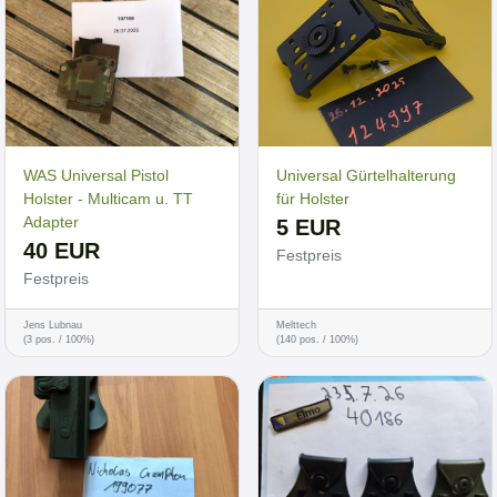
WAS Universal Pistol
Universal Gürtelhalterung
Holster - Multicam u. TT
für Holster
Adapter
5 EUR
40 EUR
Festpreis
Festpreis
Jens Lubnau
Melttech
(3 pos. / 100%)
(140 pos. / 100%)