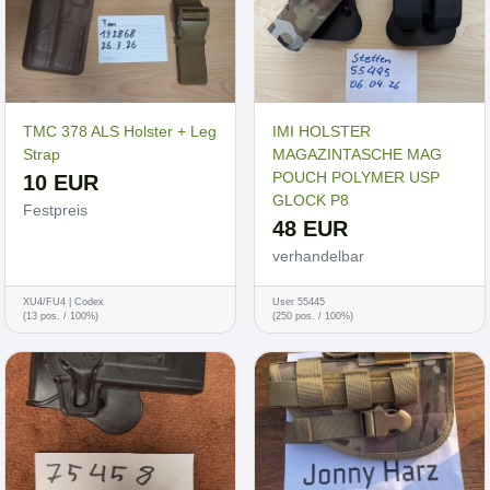
TMC 378 ALS Holster + Leg
IMI HOLSTER
Strap
MAGAZINTASCHE MAG
POUCH POLYMER USP
10 EUR
GLOCK P8
Festpreis
48 EUR
verhandelbar
XU4/FU4 | Codex
User 55445
(13 pos. / 100%)
(250 pos. / 100%)