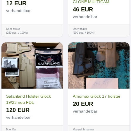
CLONE MULTICAM
12 EUR
46 EUR
verhandelbar
verhandelbar
User 55445
User 55445
(250 pos. / 100%)
(250 pos. / 100%)
Safariland Holster Glock
Amomax Glock 17 holster
19/23 neu FDE
20 EUR
120 EUR
verhandelbar
verhandelbar
Max Kur
Manuel Schartner