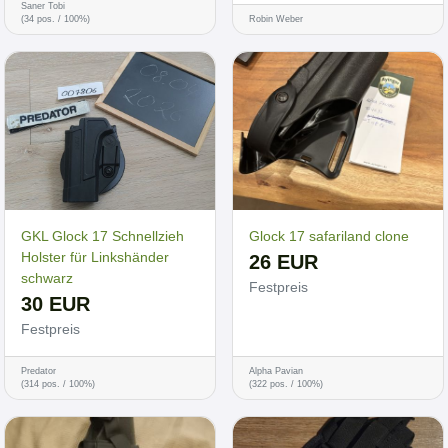
Saner Tobi
(34 pos. / 100%)
Robin Weber
GKL Glock 17 Schnellzieh
Glock 17 safariland clone
Holster für Linkshänder
26 EUR
schwarz
Festpreis
30 EUR
Festpreis
Predator
Alpha Pavian
(314 pos. / 100%)
(322 pos. / 100%)