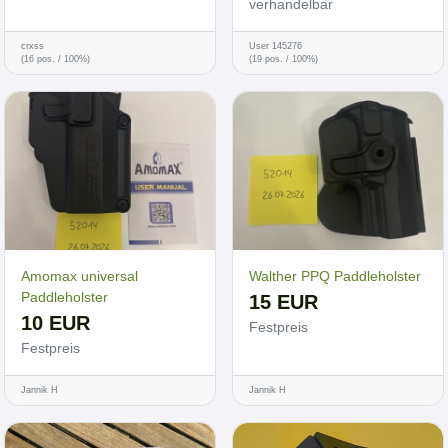
verhandelbar
crxss
User 145276
(16 pos. / 100%)
(19 pos. / 100%)
Amomax universal
Walther PPQ Paddleholster
Paddleholster
15 EUR
10 EUR
Festpreis
Festpreis
Jannik H
Jannik H