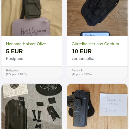
Noname Holster Olive
Gürtelholster aus Cordura
5 EUR
10 EUR
Festpreis
verhandelbar
Hollywood
Patrick B.
(122 pos. / 100%)
(44 pos. / 100%)