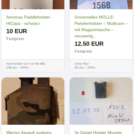
Amomax Paddleholster -
Universelles MOLLE-
HiCapa - schwarz
Pistolenholster – Multicam –
mit Magazintasche –
10 EUR
neuwertig...
Festpreis
12.50 EUR
Festpreis
Aaron ernährt sich von Bio BBs
Jonny Harz
(198 pos. / 100%)
(65 pos. / 100%)
Warrior Assault systems
3x Gürtel Holster Mounts