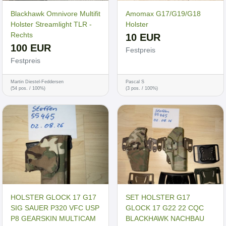
Blackhawk Omnivore Multifit
Amomax G17/G19/G18
Holster Streamlight TLR -
Holster
Rechts
10 EUR
100 EUR
Festpreis
Festpreis
Martin Diestel-Feddersen
Pascal S
(54 pos. / 100%)
(3 pos. / 100%)
HOLSTER GLOCK 17 G17
SET HOLSTER G17
SIG SAUER P320 VFC USP
GLOCK 17 G22 22 CQC
P8 GEARSKIN MULTICAM
BLACKHAWK NACHBAU