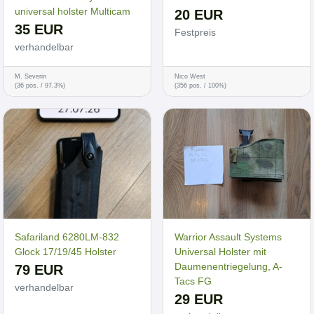
universal holster Multicam
20 EUR
35 EUR
Festpreis
verhandelbar
M. Severin
Nico West
(36 pos. / 97.3%)
(356 pos. / 100%)
Safariland 6280LM-832
Warrior Assault Systems
Glock 17/19/45 Holster
Universal Holster mit
Daumenentriegelung, A-
79 EUR
Tacs FG
verhandelbar
29 EUR