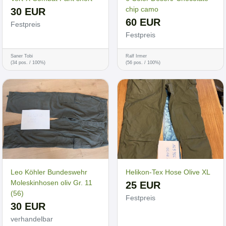
chip camo
30 EUR
60 EUR
Festpreis
Festpreis
Saner Tobi
Ralf Irmer
(34 pos. / 100%)
(56 pos. / 100%)
Leo Köhler Bundeswehr
Helikon-Tex Hose Olive XL
Moleskinhosen oliv Gr. 11
25 EUR
(56)
Festpreis
30 EUR
verhandelbar