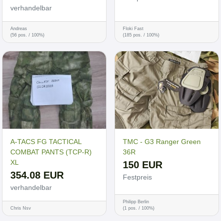
verhandelbar
Andreas
Floki Fast
(56 pos. / 100%)
(185 pos. / 100%)
A-TACS FG TACTICAL
TMC - G3 Ranger Green
COMBAT PANTS (TCP-R)
36R
XL
150 EUR
354.08 EUR
Festpreis
verhandelbar
Philipp Berlin
Chris Nsv
(1 pos. / 100%)