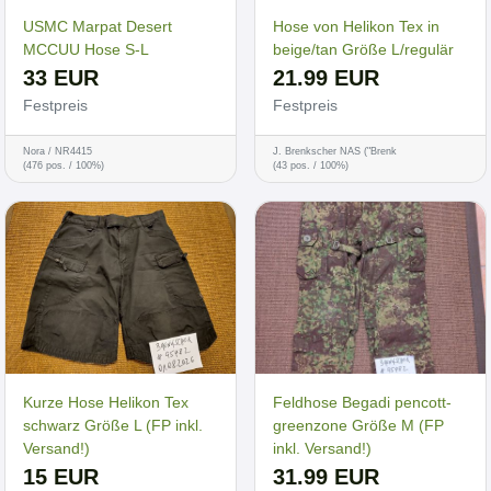
USMC Marpat Desert
Hose von Helikon Tex in
MCCUU Hose S-L
beige/tan Größe L/regulär
33 EUR
21.99 EUR
Festpreis
Festpreis
Nora / NR4415
J. Brenkscher NAS ("Brenk
(476 pos. / 100%)
(43 pos. / 100%)
Kurze Hose Helikon Tex
Feldhose Begadi pencott-
schwarz Größe L (FP inkl.
greenzone Größe M (FP
Versand!)
inkl. Versand!)
15 EUR
31.99 EUR