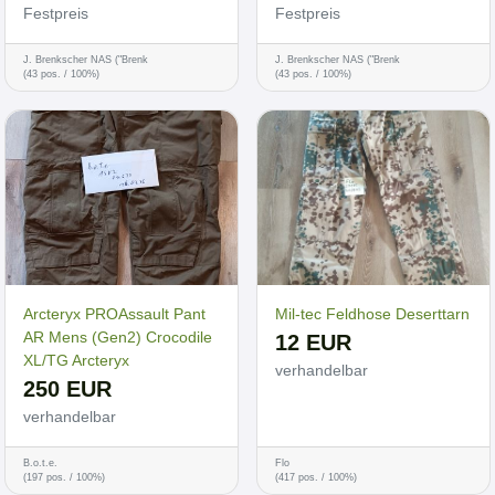
Festpreis
Festpreis
J. Brenkscher NAS ("Brenk
J. Brenkscher NAS ("Brenk
(43 pos. / 100%)
(43 pos. / 100%)
Arcteryx PROAssault Pant
Mil-tec Feldhose Deserttarn
AR Mens (Gen2) Crocodile
12 EUR
XL/TG Arcteryx
verhandelbar
250 EUR
verhandelbar
B.o.t.e.
Flo
(197 pos. / 100%)
(417 pos. / 100%)