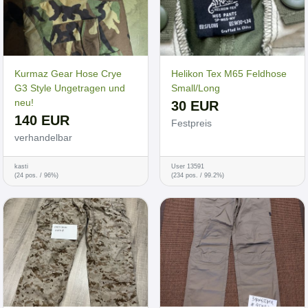
Kurmaz Gear Hose Crye
Helikon Tex M65 Feldhose
G3 Style Ungetragen und
Small/Long
neu!
30 EUR
140 EUR
Festpreis
verhandelbar
kasti
User 13591
(24 pos. / 96%)
(234 pos. / 99.2%)