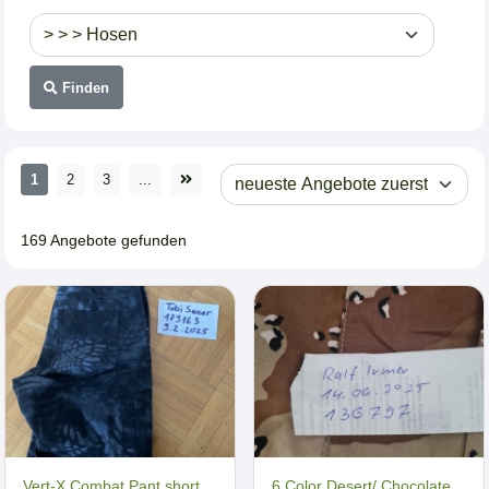
Finden
1
2
3
...
169 Angebote gefunden
Vert-X Combat Pant short
6 Color Desert/ Chocolate