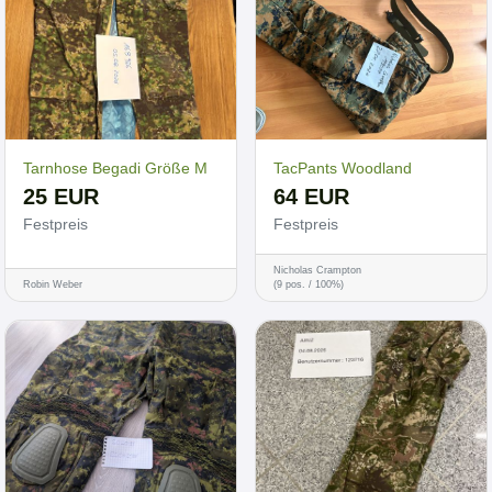
Tarnhose Begadi Größe M
TacPants Woodland
25 EUR
64 EUR
Festpreis
Festpreis
Nicholas Crampton
Robin Weber
(9 pos. / 100%)