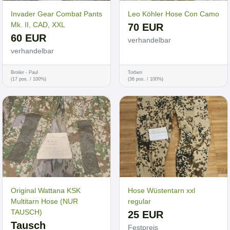
Invader Gear Combat Pants
Leo Köhler Hose Con Camo
Mk. II, CAD, XXL
70 EUR
60 EUR
verhandelbar
verhandelbar
Broiler - Paul
Torben
(17 pos. / 100%)
(36 pos. / 100%)
Original Wattana KSK
Hose Wüstentarn xxl
Multitarn Hose (NUR
regular
TAUSCH)
25 EUR
Tausch
Festpreis