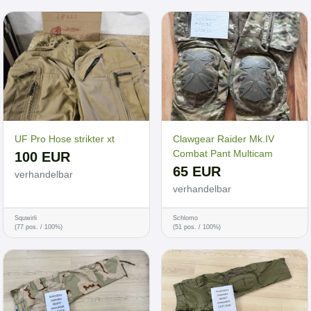
UF Pro Hose strikter xt
Clawgear Raider Mk.IV
Combat Pant Multicam
100 EUR
65 EUR
verhandelbar
verhandelbar
Squwirli
Schlomo
(77 pos. / 100%)
(51 pos. / 100%)