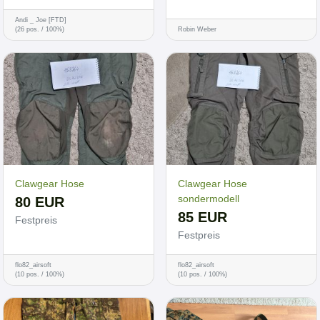
Andi _ Joe [FTD]
(26 pos. / 100%)
Robin Weber
Clawgear Hose
Clawgear Hose
sondermodell
80 EUR
85 EUR
Festpreis
Festpreis
flo82_airsoft
flo82_airsoft
(10 pos. / 100%)
(10 pos. / 100%)