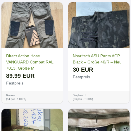
Direct Action Hose
Novritsch ASU Pants ACP
VANGUARD Combat RAL
Black – Größe 40/R – Neu
7013, Größe M
30 EUR
89.99 EUR
Festpreis
Festpreis
Roman
Stephan H.
(14 pos. / 100%)
(33 pos. / 100%)