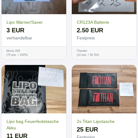
Lipo Warner/Saver
CR123A Batterie
3 EUR
2.50 EUR
verhandelbar
Festpreis
Murvy A05
Theodor
(75 pos. / 100%)
(12 pos. / 92.3%)
Lipo bag Feuerfestetasche
2x Titan Lipotasche
Akku
25 EUR
11 EUR
Festpreis