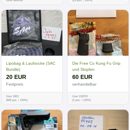
Lenor Berisha
(29 pos. / 100%)
Lipobag & Laufsocke (SAC
Die Free Co Kung Fu Grip
Bundle)
und Stopfen
20 EUR
60 EUR
Festpreis
verhandelbar
User 1903
User 218570
(906 pos. / 100%)
(2 pos. / 100%)