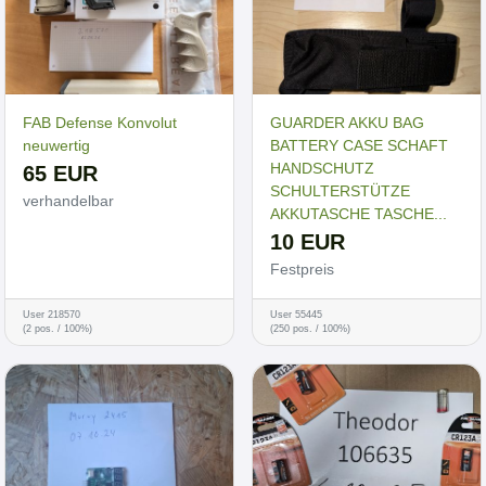
FAB Defense Konvolut
GUARDER AKKU BAG
neuwertig
BATTERY CASE SCHAFT
HANDSCHUTZ
65 EUR
SCHULTERSTÜTZE
verhandelbar
AKKUTASCHE TASCHE...
10 EUR
Festpreis
User 218570
User 55445
(2 pos. / 100%)
(250 pos. / 100%)