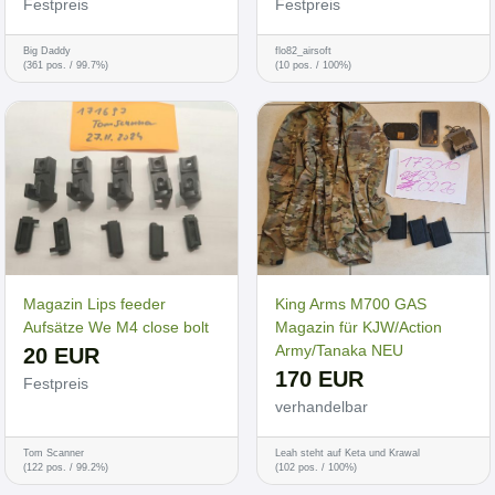
Festpreis
Festpreis
Big Daddy
flo82_airsoft
(361 pos. / 99.7%)
(10 pos. / 100%)
Magazin Lips feeder
King Arms M700 GAS
Aufsätze We M4 close bolt
Magazin für KJW/Action
Army/Tanaka NEU
20 EUR
170 EUR
Festpreis
verhandelbar
Tom Scanner
Leah steht auf Keta und Krawal
(122 pos. / 99.2%)
(102 pos. / 100%)