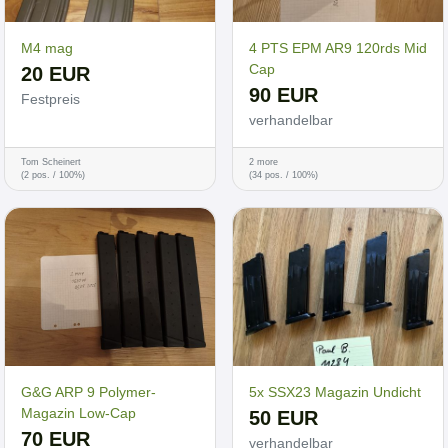
M4 mag
4 PTS EPM AR9 120rds Mid
Cap
20 EUR
90 EUR
Festpreis
verhandelbar
Tom Scheinert
2 more
(2 pos. / 100%)
(34 pos. / 100%)
G&G ARP 9 Polymer-
5x SSX23 Magazin Undicht
Magazin Low-Cap
50 EUR
70 EUR
verhandelbar