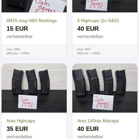
AR15 mag H&H Markings
4 Highcaps (2x G&G)
15 EUR
40 EUR
verhandelbar
verhandelbar
User 1903
User 1903
(906 pos. / 100%)
(906 pos. / 100%)
Ares Highcaps
Ares 140rds Midcaps
35 EUR
40 EUR
verhandelbar
verhandelbar