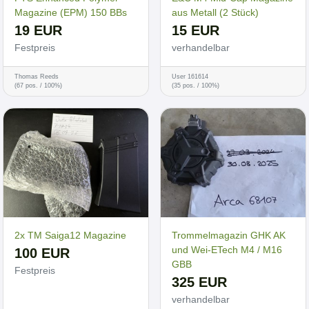
Magazine (EPM) 150 BBs
aus Metall (2 Stück)
19 EUR
15 EUR
Festpreis
verhandelbar
Thomas Reeds
User 161614
(67 pos. / 100%)
(35 pos. / 100%)
2x TM Saiga12 Magazine
Trommelmagazin GHK AK
und Wei-ETech M4 / M16
100 EUR
GBB
Festpreis
325 EUR
verhandelbar