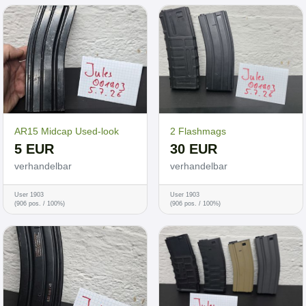
AR15 Midcap Used-look
2 Flashmags
5 EUR
30 EUR
verhandelbar
verhandelbar
User 1903
User 1903
(906 pos. / 100%)
(906 pos. / 100%)