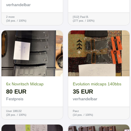
verhandelbar
2 more
[S12] Paul B.
(34 pos. / 100%)
(277 pos. / 100%)
6x Novritsch Midcap
Evolution midcaps 140bbs
80 EUR
35 EUR
Festpreis
verhandelbar
User 186132
Paxz
(28 pos. / 100%)
(14 pos. / 100%)