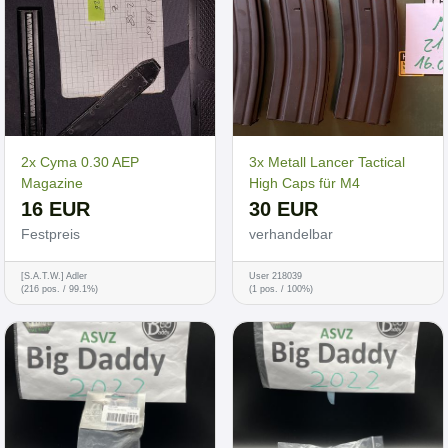
2x Cyma 0.30 AEP
3x Metall Lancer Tactical
Magazine
High Caps für M4
16 EUR
30 EUR
Festpreis
verhandelbar
[S.A.T.W.] Adler
User 218039
(216 pos. / 99.1%)
(1 pos. / 100%)