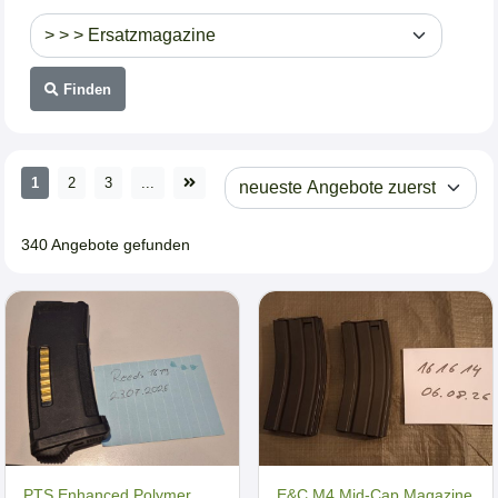
Finden
1
2
3
...
340 Angebote gefunden
PTS Enhanced Polymer
E&C M4 Mid-Cap Magazine