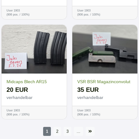
User 1903
User 1903
(906 pos. / 100%)
(906 pos. / 100%)
Midcaps Blech AR15
VSR BSR Magazinconvolut
20 EUR
35 EUR
verhandelbar
verhandelbar
User 1903
User 1903
(906 pos. / 100%)
(906 pos. / 100%)
1
2
3
...