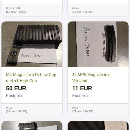
User 71734
Arca
(81 pos. / 100%)
(79 pos. / 96.3%)
M4 Magazine x15 Low Cap
1x MP5 Magazin inkl.
und x1 High Cap
Versand
50 EUR
11 EUR
Festpreis
Festpreis
Arca
Arca
(79 pos. / 96.3%)
(79 pos. / 96.3%)