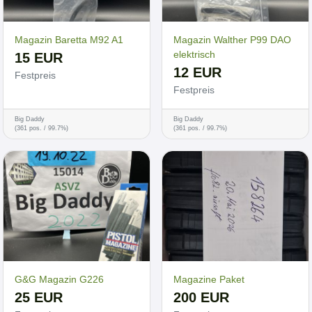
Magazin Baretta M92 A1
Magazin Walther P99 DAO
elektrisch
15 EUR
12 EUR
Festpreis
Festpreis
Big Daddy
Big Daddy
(361 pos. / 99.7%)
(361 pos. / 99.7%)
G&G Magazin G226
Magazine Paket
25 EUR
200 EUR