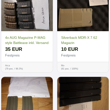
4x AUG Magazine P-MAG
Silverback MDR-X 7.62
style Battleaxe inkl. Versand
Magazin
35 EUR
10 EUR
Festpreis
Festpreis
Arca
Mo
(79 pos. / 96.3%)
(61 pos. / 100%)