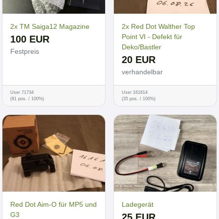
2x TM Saiga12 Magazine
2x Red Dot Walther Top
Point VI - Defekt für
100 EUR
Deko/Bastler
Festpreis
20 EUR
verhandelbar
User 71734
User 161614
(81 pos. / 100%)
(35 pos. / 100%)
Red Dot Aim-O für MP5 und
Ladegerät
G3
25 EUR