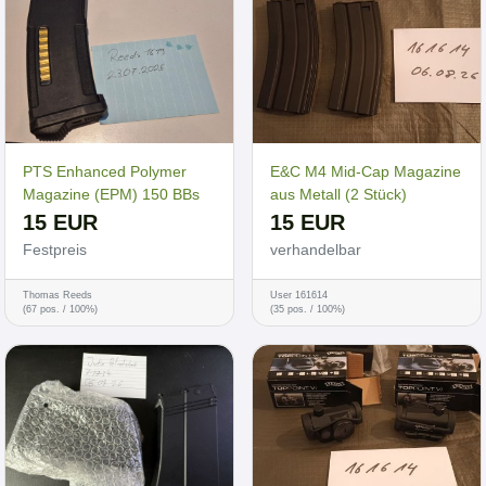
PTS Enhanced Polymer
E&C M4 Mid-Cap Magazine
Magazine (EPM) 150 BBs
aus Metall (2 Stück)
15 EUR
15 EUR
Festpreis
verhandelbar
Thomas Reeds
User 161614
(67 pos. / 100%)
(35 pos. / 100%)