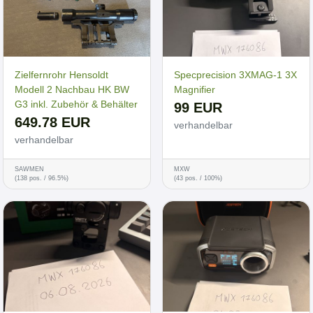
Zielfernrohr Hensoldt
Specprecision 3XMAG-1 3X
Modell 2 Nachbau HK BW
Magnifier
G3 inkl. Zubehör & Behälter
99 EUR
649.78 EUR
verhandelbar
verhandelbar
SAWMEN
MXW
(138 pos. / 96.5%)
(43 pos. / 100%)