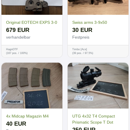
Original EOTECH EXPS 3-0
Swiss arms 3-9x50
679 EUR
30 EUR
verhandelbar
Festpreis
HagnOTF
Timbo [Ace]
(167 pos. / 100%)
(39 pos. / 97.5%)
4x Midcap Magazin M4
UTG 4x32 T4 Compact
Prismatic Scope T Dot
40 EUR
250 EUR