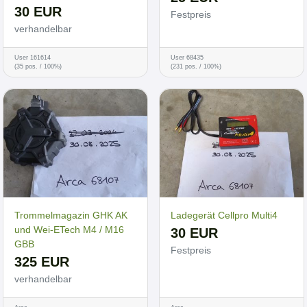
30 EUR
Festpreis
verhandelbar
User 161614
User 68435
(35 pos. / 100%)
(231 pos. / 100%)
Trommelmagazin GHK AK
Ladegerät Cellpro Multi4
und Wei-ETech M4 / M16
30 EUR
GBB
Festpreis
325 EUR
verhandelbar