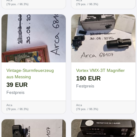
Arca
Arca
(79 pos. / 96.3%)
(79 pos. / 96.3%)
Vintage-Sturmfeuerzeug
Vortex VMX-3T Magnifier
aus Messing
190 EUR
39 EUR
Festpreis
Festpreis
Arca
Arca
(79 pos. / 96.3%)
(79 pos. / 96.3%)