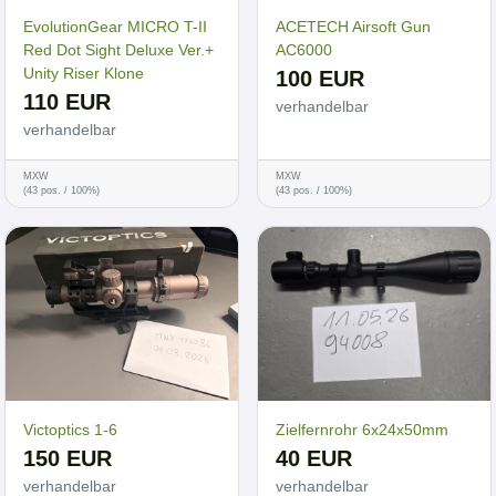
EvolutionGear MICRO T-II
ACETECH Airsoft Gun
Red Dot Sight Deluxe Ver.+
AC6000
Unity Riser Klone
100 EUR
110 EUR
verhandelbar
verhandelbar
MXW
MXW
(43 pos. / 100%)
(43 pos. / 100%)
Victoptics 1-6
Zielfernrohr 6x24x50mm
150 EUR
40 EUR
verhandelbar
verhandelbar