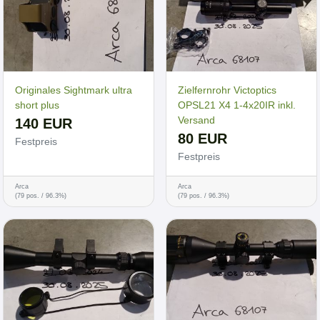
Originales Sightmark ultra
Zielfernrohr Victoptics
short plus
OPSL21 X4 1-4x20IR inkl.
Versand
140 EUR
80 EUR
Festpreis
Festpreis
Arca
Arca
(79 pos. / 96.3%)
(79 pos. / 96.3%)