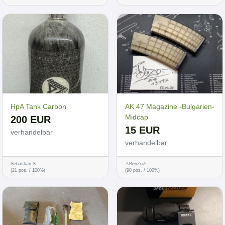
HpA Tank Carbon
AK 47 Magazine -Bulgarien-
Midcap
200 EUR
15 EUR
verhandelbar
verhandelbar
Sebastian S.
⚠BenZo⚠
(21 pos. / 100%)
(90 pos. / 100%)