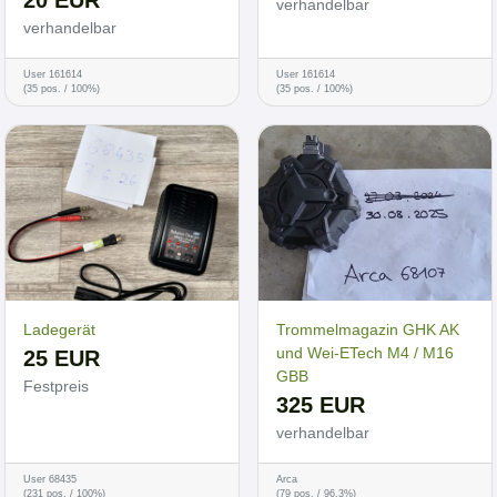
20 EUR
verhandelbar
verhandelbar
User 161614
User 161614
(35 pos. / 100%)
(35 pos. / 100%)
Ladegerät
Trommelmagazin GHK AK
und Wei-ETech M4 / M16
25 EUR
GBB
Festpreis
325 EUR
verhandelbar
User 68435
Arca
(231 pos. / 100%)
(79 pos. / 96.3%)