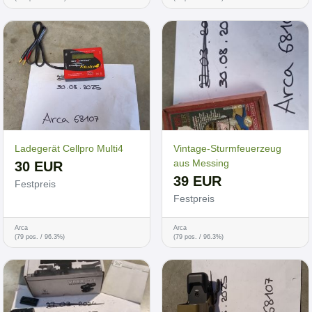
Ladegerät Cellpro Multi4
Vintage-Sturmfeuerzeug
aus Messing
30 EUR
39 EUR
Festpreis
Festpreis
Arca
Arca
(79 pos. / 96.3%)
(79 pos. / 96.3%)