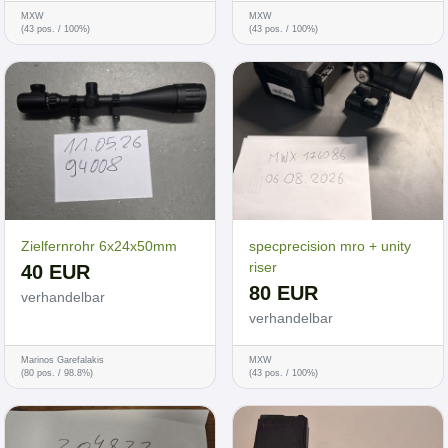
MXW
MXW
(43 pos. / 100%)
(43 pos. / 100%)
Zielfernrohr 6x24x50mm
specprecision mro + unity
riser
40 EUR
80 EUR
verhandelbar
verhandelbar
Marinos Garefalakis
MXW
(80 pos. / 98.8%)
(43 pos. / 100%)