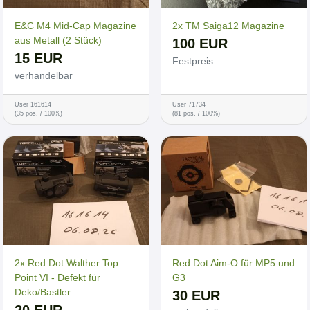
E&C M4 Mid-Cap Magazine
2x TM Saiga12 Magazine
aus Metall (2 Stück)
100 EUR
15 EUR
Festpreis
verhandelbar
User 161614
User 71734
(35 pos. / 100%)
(81 pos. / 100%)
2x Red Dot Walther Top
Red Dot Aim-O für MP5 und
Point VI - Defekt für
G3
Deko/Bastler
30 EUR