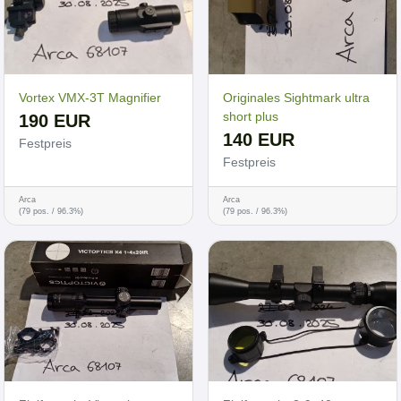
Vortex VMX-3T Magnifier
Originales Sightmark ultra
short plus
190 EUR
140 EUR
Festpreis
Festpreis
Arca
Arca
(79 pos. / 96.3%)
(79 pos. / 96.3%)