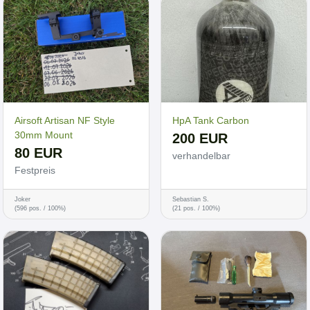
Airsoft Artisan NF Style
HpA Tank Carbon
30mm Mount
200 EUR
80 EUR
verhandelbar
Festpreis
Joker
Sebastian S.
(596 pos. / 100%)
(21 pos. / 100%)