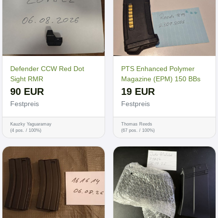
Defender CCW Red Dot
PTS Enhanced Polymer
Sight RMR
Magazine (EPM) 150 BBs
90 EUR
19 EUR
Festpreis
Festpreis
Kauzky Yaguaramay
Thomas Reeds
(4 pos. / 100%)
(67 pos. / 100%)