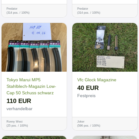
Predator
Predator
(314 pos. / 100%)
(314 pos. / 100%)
Tokyo Marui MP5
Vfc Glock Magazine
Stahlblech-Magazin Low-
40 EUR
Cap 50 Schuss schwarz
Festpreis
110 EUR
verhandelbar
Ronny West
Joker
(25 pos. / 100%)
(596 pos. / 100%)