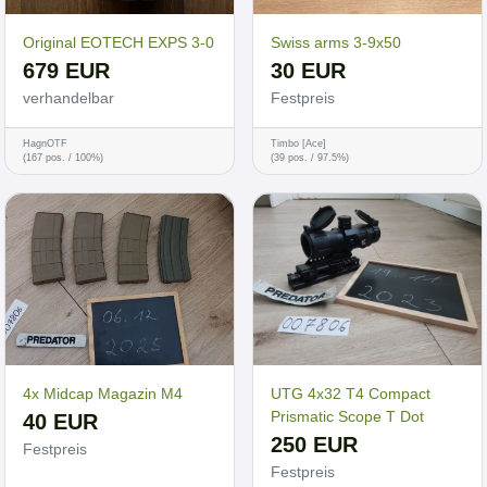
Original EOTECH EXPS 3-0
Swiss arms 3-9x50
679 EUR
30 EUR
verhandelbar
Festpreis
HagnOTF
Timbo [Ace]
(167 pos. / 100%)
(39 pos. / 97.5%)
4x Midcap Magazin M4
UTG 4x32 T4 Compact
Prismatic Scope T Dot
40 EUR
250 EUR
Festpreis
Festpreis