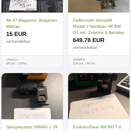
AK 47 Magazine -Bulgarien-
Zielfernrohr Hensoldt
Midcap
Modell 2 Nachbau HK BW
G3 inkl. Zubehör & Behälter
15 EUR
649.78 EUR
verhandelbar
verhandelbar
⚠BenZo⚠
SAWMEN
(90 pos. / 100%)
(138 pos. / 96.5%)
Specprecision 3XMAG-1 3X
EvolutionGear MICRO T-II