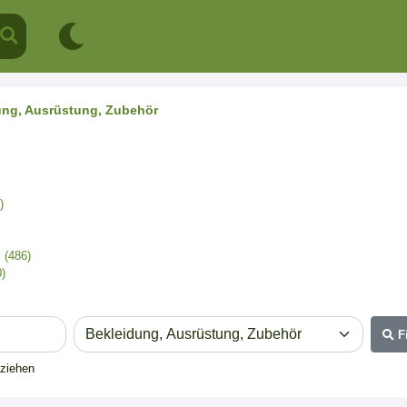
ung, Ausrüstung, Zubehör
)
 (486)
0)
F
eziehen