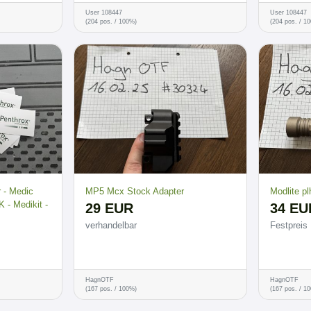
User 108447
User 108447
(204 pos. / 100%)
(204 pos. / 1
r - Medic
MP5 Mcx Stock Adapter
Modlite 
 - Medikit -
29 EUR
34 EU
verhandelbar
Festpreis
HagnOTF
HagnOTF
(167 pos. / 100%)
(167 pos. / 1