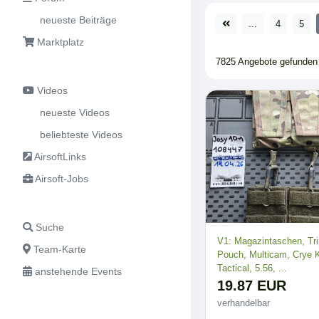
neueste Beiträge
...
4
5
Marktplatz
7825 Angebote gefunden
Videos
neueste Videos
beliebteste Videos
AirsoftLinks
Airsoft-Jobs
Suche
V1: Magazintaschen, Tr
Team-Karte
Pouch, Multicam, Crye 
Tactical, 5.56, ...
anstehende Events
19.87 EUR
verhandelbar