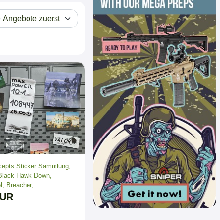
cepts Sticker Sammlung,
 Black Hawk Down,
, Breacher,...
EUR