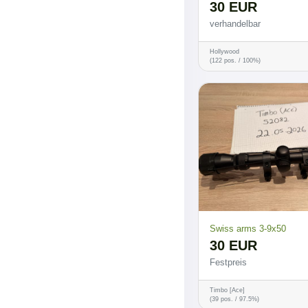
30 EUR
verhandelbar
Hollywood
(122 pos. / 100%)
Swiss arms 3-9x50
30 EUR
Festpreis
Timbo [Ace]
(39 pos. / 97.5%)