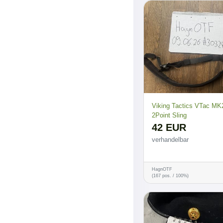
Viking Tactics VTac MK
2Point Sling
42 EUR
verhandelbar
HagnOTF
(167 pos. / 100%)