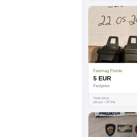
Fastmag Pistole
5 EUR
Festpreis
Timbo [Ace]
(39 pos. / 97.5%)