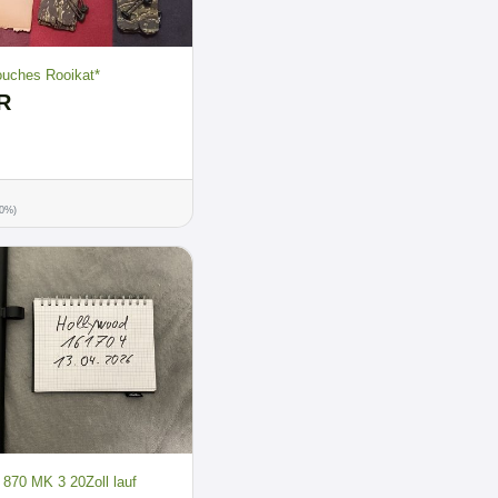
uches Rooikat*
R
00%)
70 MK 3 20Zoll lauf