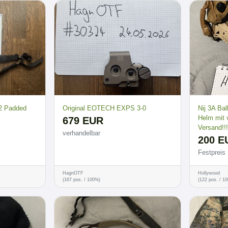
2 Padded
Original EOTECH EXPS 3-0
Nij 3A Bal
Helm mit 
679 EUR
Versand!!!
verhandelbar
200 E
Festpreis
HagnOTF
Hollywood
(167 pos. / 100%)
(122 pos. / 1