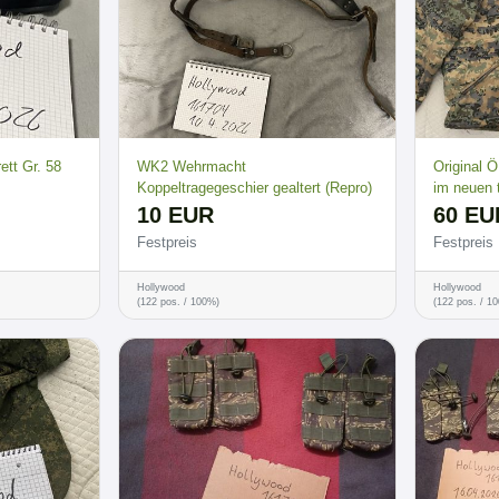
ett Gr. 58
WK2 Wehrmacht
Original 
Koppeltragegeschier gealtert (Repro)
im neuen 
10 EUR
60 EU
Festpreis
Festpreis
Hollywood
Hollywood
(122 pos. / 100%)
(122 pos. / 1