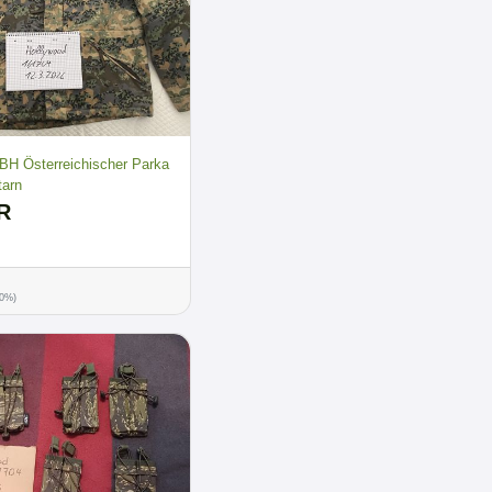
ÖBH Österreichischer Parka
tarn
R
00%)