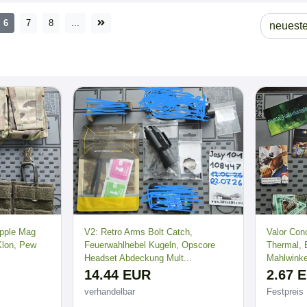
6
7
8
...
ipple Mag
V2: Retro Arms Bolt Catch,
Valor Con
Klon, Pew
Feuerwahlhebel Kugeln, Opscore
Thermal,
Headset Abdeckung Mult...
Mahlwinkel
14.44 EUR
2.67 
verhandelbar
Festpreis