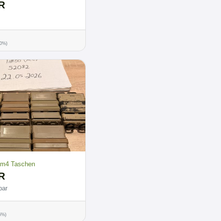
R
00%)
 m4 Taschen
R
bar
.5%)