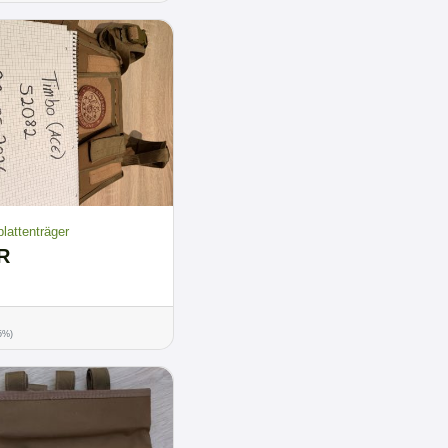
lattenträger
R
.5%)