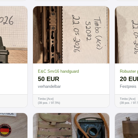
E&C Smr16 handguard
Robuster p
50 EUR
20 EU
verhandelbar
Festpreis
Timbo [Ace]
Timbo [Ace]
(39 pos. / 97.5%)
(39 pos. / 97