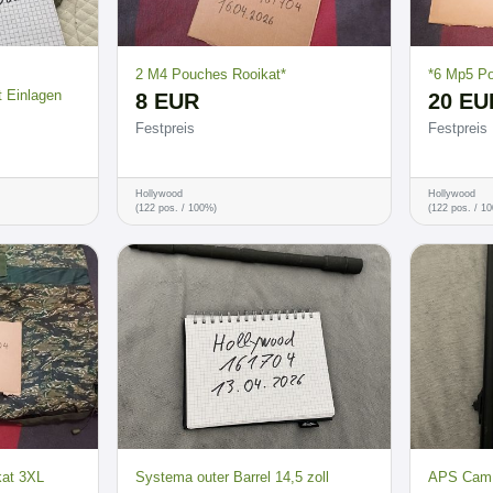
2 M4 Pouches Rooikat*
*6 Mp5 Po
t Einlagen
8 EUR
20 EU
Festpreis
Festpreis
Hollywood
Hollywood
(122 pos. / 100%)
(122 pos. / 1
kat 3XL
Systema outer Barrel 14,5 zoll
APS Cam 8