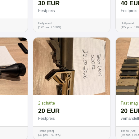
30 EUR
40 EU
Festpreis
Festpreis
Hollywood
Hollywood
(122 pos. / 100%)
(122 pos. / 1
2 schäfte
Fast mag
20 EUR
20 EU
Festpreis
verhandel
Timbo [Ace]
Timbo [Ace]
(39 pos. / 97.5%)
(39 pos. / 97