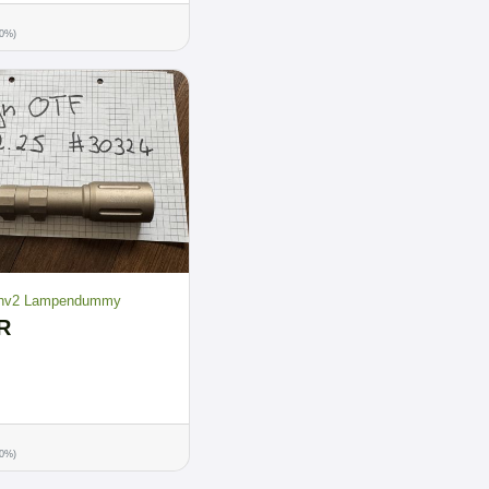
00%)
plhv2 Lampendummy
R
00%)