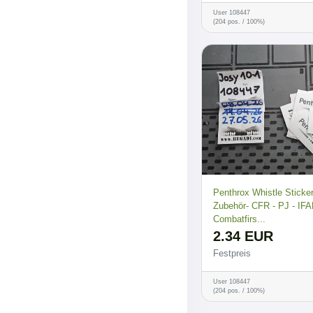
User 108447
(204 pos. / 100%)
Penthrox Whistle Sticke
Zubehör- CFR - PJ - IFAK
Combatfirs...
2.34 EUR
Festpreis
User 108447
(204 pos. / 100%)