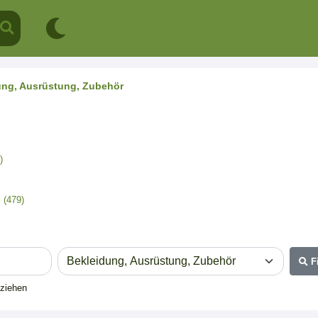
ung, Ausrüstung, Zubehör
)
 (479)
F
eziehen