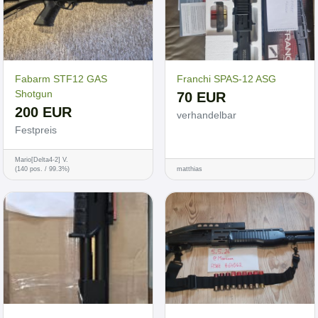
Fabarm STF12 GAS
Franchi SPAS-12 ASG
Shotgun
70 EUR
200 EUR
verhandelbar
Festpreis
Mario[Delta4-2] V.
(140 pos. / 99.3%)
matthias