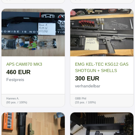
APS CAM870 MK3
EMG KEL-TEC KSG12 GAS
SHOTGUN + SHELLS
460 EUR
300 EUR
Festpreis
verhandelbar
Hannes A.
GBB Phil
(93 pos. / 100%)
(33 pos. / 100%)