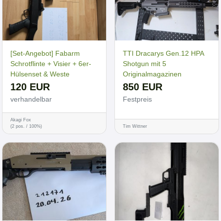
[Set-Angebot] Fabarm
TTI Dracarys Gen.12 HPA
Schrotflinte + Visier + 6er-
Shotgun mit 5
Hülsenset & Weste
Originalmagazinen
120 EUR
850 EUR
verhandelbar
Festpreis
Akagi Fox
(2 pos. / 100%)
Tim Wittner