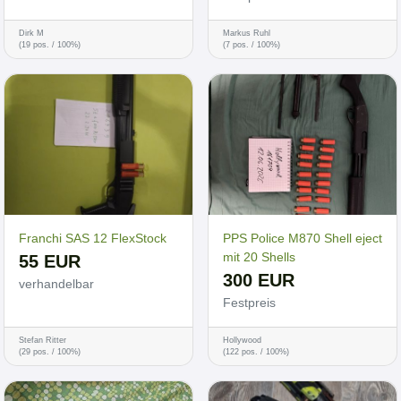
Dirk M
Markus Ruhl
(19 pos. / 100%)
(7 pos. / 100%)
Franchi SAS 12 FlexStock
PPS Police M870 Shell eject
mit 20 Shells
55 EUR
300 EUR
verhandelbar
Festpreis
Stefan Ritter
Hollywood
(29 pos. / 100%)
(122 pos. / 100%)