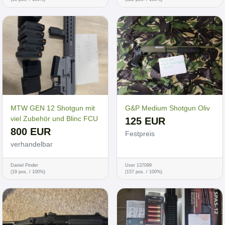
MTW GEN 12 Shotgun mit
G&P Medium Shotgun Oliv
viel Zubehör und Blinc FCU
125 EUR
800 EUR
Festpreis
verhandelbar
Daniel Pinder
User 137099
(19 pos. / 100%)
(157 pos. / 100%)