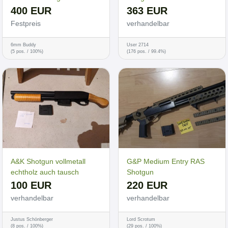
400 EUR
363 EUR
Festpreis
verhandelbar
6mm Buddy
User 2714
(5 pos. / 100%)
(176 pos. / 99.4%)
A&K Shotgun vollmetall
G&P Medium Entry RAS
echtholz auch tausch
Shotgun
100 EUR
220 EUR
verhandelbar
verhandelbar
Justus Schönberger
Lord Scrotum
(8 pos. / 100%)
(29 pos. / 100%)