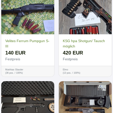
Velites Ferrum Pumpgun S-
KSG hpa Shotgun/ Tausch
III
möglich
140 EUR
420 EUR
Festpreis
Festpreis
Matthias Glasder
Elmo
(36 pos. / 100%)
(13 pos. / 100%)