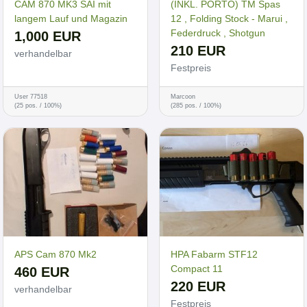
CAM 870 MK3 SAI mit
(INKL. PORTO) TM Spas
langem Lauf und Magazin
12 , Folding Stock - Marui ,
Federdruck , Shotgun
1,000 EUR
210 EUR
verhandelbar
Festpreis
User 77518
Marcoon
(25 pos. / 100%)
(285 pos. / 100%)
APS Cam 870 Mk2
HPA Fabarm STF12
Compact 11
460 EUR
220 EUR
verhandelbar
Festpreis