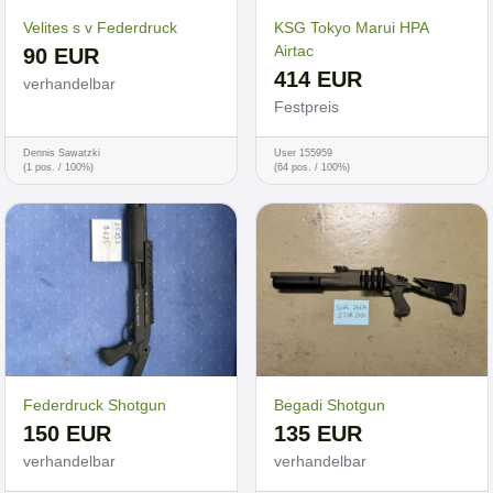
Velites s v Federdruck
KSG Tokyo Marui HPA
Airtac
90 EUR
414 EUR
verhandelbar
Festpreis
Dennis Sawatzki
User 155959
(1 pos. / 100%)
(64 pos. / 100%)
Federdruck Shotgun
Begadi Shotgun
150 EUR
135 EUR
verhandelbar
verhandelbar