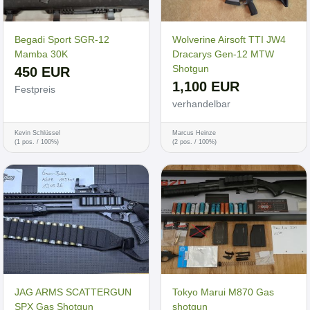
Begadi Sport SGR-12
Wolverine Airsoft TTI JW4
Mamba 30K
Dracarys Gen-12 MTW
Shotgun
450 EUR
1,100 EUR
Festpreis
verhandelbar
Kevin Schlüssel
Marcus Heinze
(1 pos. / 100%)
(2 pos. / 100%)
JAG ARMS SCATTERGUN
Tokyo Marui M870 Gas
SPX Gas Shotgun
shotgun