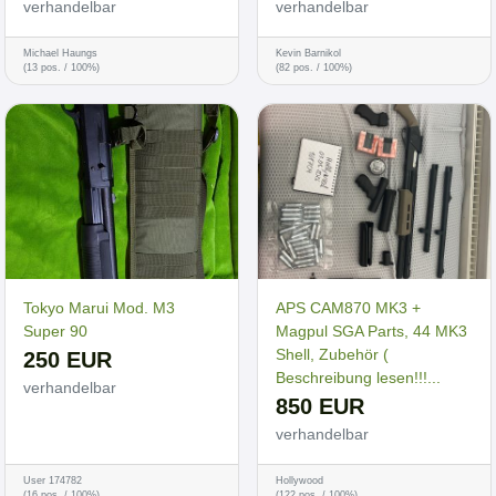
verhandelbar
verhandelbar
Michael Haungs
Kevin Barnikol
(13 pos. / 100%)
(82 pos. / 100%)
Tokyo Marui Mod. M3
APS CAM870 MK3 +
Super 90
Magpul SGA Parts, 44 MK3
Shell, Zubehör (
250 EUR
Beschreibung lesen!!!...
verhandelbar
850 EUR
verhandelbar
User 174782
Hollywood
(16 pos. / 100%)
(122 pos. / 100%)