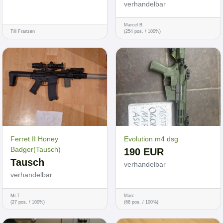
verhandelbar
Marcel B.
Till Franzen
(254 pos. / 100%)
Ferret II Honey
Evolution m4 dsg
Badger(Tausch)
190 EUR
Tausch
verhandelbar
verhandelbar
Mr.T
Marc
(27 pos. / 100%)
(68 pos. / 100%)