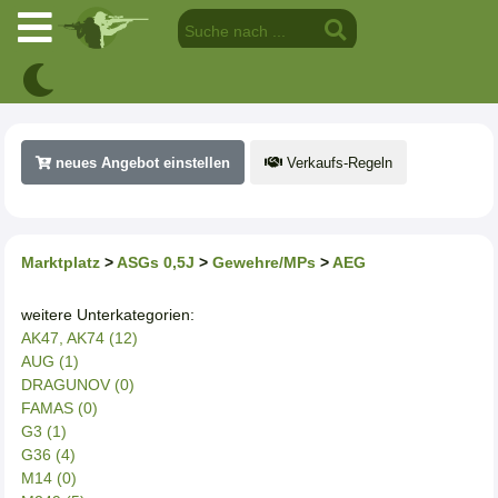
neues Angebot einstellen
Verkaufs-Regeln
Marktplatz
>
ASGs 0,5J
>
Gewehre/MPs
>
AEG
weitere Unterkategorien:
AK47, AK74 (12)
AUG (1)
DRAGUNOV (0)
FAMAS (0)
G3 (1)
G36 (4)
M14 (0)