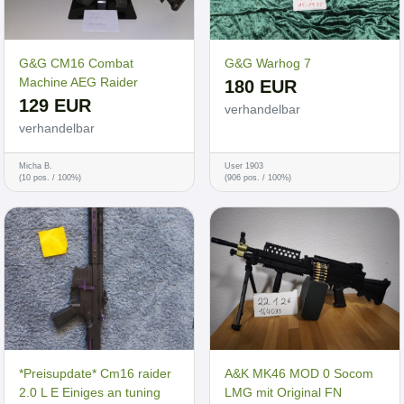
G&G CM16 Combat
G&G Warhog 7
Machine AEG Raider
180 EUR
129 EUR
verhandelbar
verhandelbar
Micha B.
User 1903
(10 pos. / 100%)
(906 pos. / 100%)
*Preisupdate* Cm16 raider
A&K MK46 MOD 0 Socom
2.0 L E Einiges an tuning
LMG mit Original FN