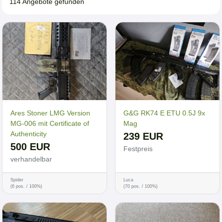
114 Angebote gefunden
Ares Stoner LMG Version
G&G RK74 E ETU 0.5J 9x
MG-006 mit Certificate of
Mag
Authenticity
239 EUR
500 EUR
Festpreis
verhandelbar
Spider
Luca
(6 pos. / 100%)
(70 pos. / 100%)