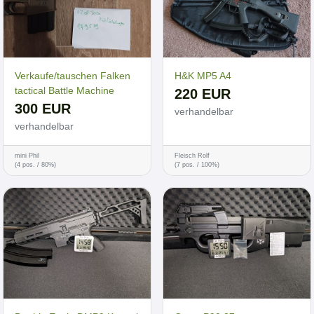
Verkaufe/tauschen Falken
H&K MP5 A4
tactical Battle Machine
220 EUR
300 EUR
verhandelbar
verhandelbar
mini Phil
Fleisch Rolf
(4 pos. / 80%)
(7 pos. / 100%)