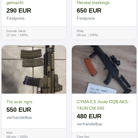
gemacht
Herstal markings
290 EUR
650 EUR
Festpreis
Festpreis
Dominik Jakob
Philip
(17 pos. / 100%)
(36 pos. / 100%)
Tm scar ngrs
CYMA 0,5 Joule CQB AKS-
74UN CM.045
550 EUR
480 EUR
verhandelbar
verhandelbar
Marc
(68 pos. / 100%)
Chris Nsv