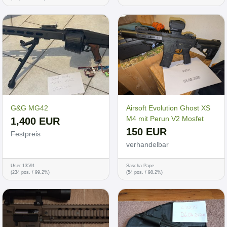
G&G MG42
Airsoft Evolution Ghost XS
M4 mit Perun V2 Mosfet
1,400 EUR
150 EUR
Festpreis
verhandelbar
User 13591
Sascha Pape
(234 pos. / 99.2%)
(54 pos. / 98.2%)