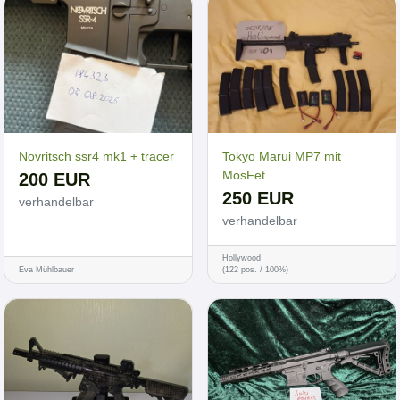
Novritsch ssr4 mk1 + tracer
Tokyo Marui MP7 mit
MosFet
200 EUR
250 EUR
verhandelbar
verhandelbar
Hollywood
Eva Mühlbauer
(122 pos. / 100%)