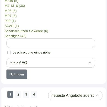
M249 (5)
M4, M16 (36)
MP5 (6)
MP7 (3)
P90 (1)
SCAR (1)
Scharfschützen-Gewehre (0)
Sonstiges (42)
Beschreibung einbeziehen
Finden
1
2
3
4