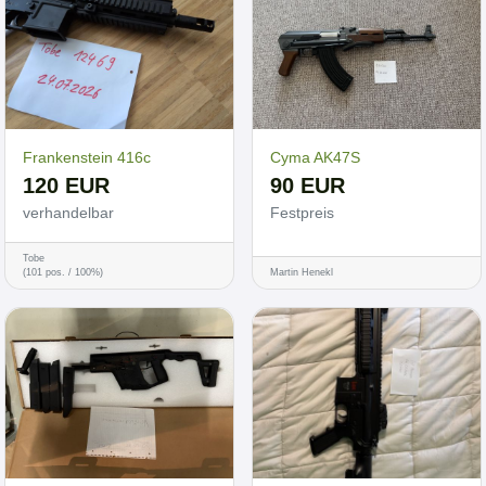
Frankenstein 416c
Cyma AK47S
120 EUR
90 EUR
verhandelbar
Festpreis
Tobe
(101 pos. / 100%)
Martin Henekl