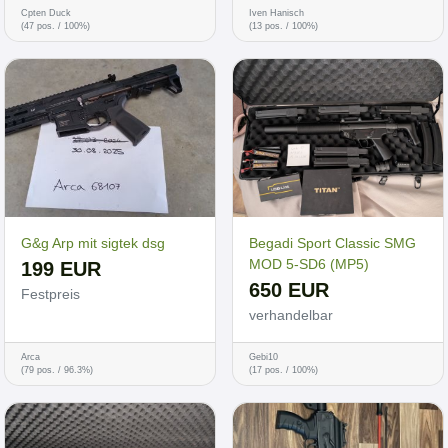
Cpten Duck
Iven Hanisch
(47 pos. / 100%)
(13 pos. / 100%)
G&g Arp mit sigtek dsg
Begadi Sport Classic SMG
MOD 5-SD6 (MP5)
199 EUR
650 EUR
Festpreis
verhandelbar
Arca
Gebi10
(79 pos. / 96.3%)
(17 pos. / 100%)