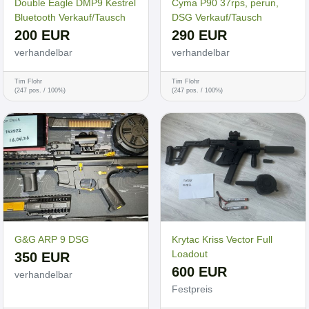
Double Eagle DMP9 Kestrel
Cyma P90 37rps, perun,
Bluetooth Verkauf/Tausch
DSG Verkauf/Tausch
200 EUR
290 EUR
verhandelbar
verhandelbar
Tim Flohr
Tim Flohr
(247 pos. / 100%)
(247 pos. / 100%)
G&G ARP 9 DSG
Krytac Kriss Vector Full
Loadout
350 EUR
600 EUR
verhandelbar
Festpreis