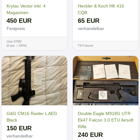
Krytac Vector inkl. 4
Heckler & Koch HK 416
Magazinen
CQB
450 EUR
65 EUR
Festpreis
verhandelbar
User 67582
(6 pos. / 100%)
Till Franzen
G&G CM16 Raider L AEG
Double Eagle M918G UTR
Black
Ek47 Falcon 3.0 ETU Airsoft
Rifle
150 EUR
240 EUR
verhandelbar