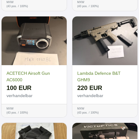
MXW
MXW
(43 pos. / 100%)
(43 pos. / 100%)
ACETECH Airsoft Gun
Lambda Defence B&T
AC6000
GHM9
100 EUR
220 EUR
verhandelbar
verhandelbar
MXW
MXW
(43 pos. / 100%)
(43 pos. / 100%)