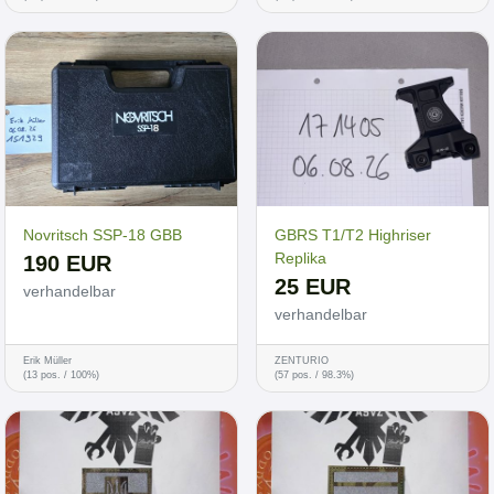
Novritsch SSP-18 GBB
GBRS T1/T2 Highriser
Replika
190 EUR
25 EUR
verhandelbar
verhandelbar
Erik Müller
ZENTURIO
(13 pos. / 100%)
(57 pos. / 98.3%)