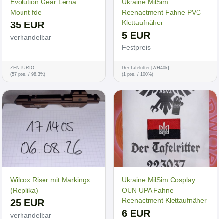
Evolution Gear Lerna
Ukraine MilSim
Mount fde
Reenactment Fahne PVC
Klettaufnäher
35 EUR
5 EUR
verhandelbar
Festpreis
ZENTURIO
Der Tafelritter [WH40k]
(57 pos. / 98.3%)
(1 pos. / 100%)
Wilcox Riser mit Markings
Ukraine MilSim Cosplay
(Replika)
OUN UPA Fahne
Reenactment Klettaufnäher
25 EUR
6 EUR
verhandelbar