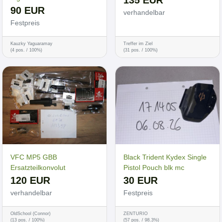
90 EUR
verhandelbar
Festpreis
Kauzky Yaguaramay
Treffer im Ziel
(4 pos. / 100%)
(31 pos. / 100%)
VFC MP5 GBB
Black Trident Kydex Single
Ersatzteilkonvolut
Pistol Pouch blk mc
120 EUR
30 EUR
verhandelbar
Festpreis
OldSchool (Connor)
ZENTURIO
(13 pos. / 100%)
(57 pos. / 98.3%)