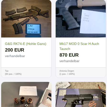
G&G RK74-E (Hohle Gans)
Mk17 MOD 0 Scar H Auch
Tausch
200 EUR
870 EUR
verhandelbar
verhandelbar
Tax
Antonia Degen
(60 pos. / 100%)
(1 pos. / 100%)