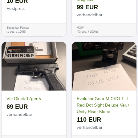
10 EUR
99 EUR
Festpreis
verhandelbar
Sebastian Förster
MXW
(1 pos. / 100%)
(43 pos. / 100%)
Vfc Glock 17gen5
EvolutionGear MICRO T-II
Red Dot Sight Deluxe Ver.+
69 EUR
Unity Riser Klone
verhandelbar
110 EUR
verhandelbar