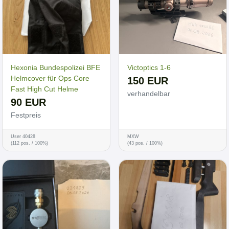
Hexonia Bundespolizei BFE
Victoptics 1-6
Helmcover für Ops Core
150 EUR
Fast High Cut Helme
verhandelbar
90 EUR
Festpreis
User 40428
MXW
(112 pos. / 100%)
(43 pos. / 100%)