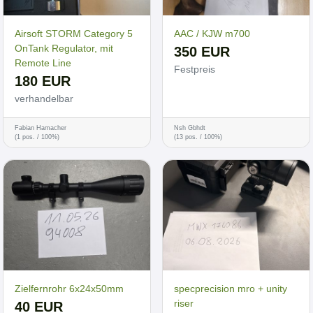
Airsoft STORM Category 5
AAC / KJW m700
OnTank Regulator, mit
350 EUR
Remote Line
Festpreis
180 EUR
verhandelbar
Fabian Hamacher
Nsh Gbhdt
(1 pos. / 100%)
(13 pos. / 100%)
Zielfernrohr 6x24x50mm
specprecision mro + unity
riser
40 EUR