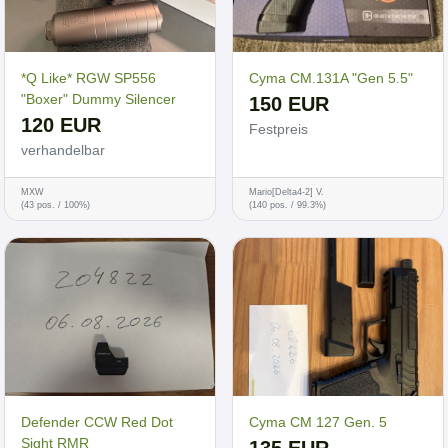
*Q Like* RGW SP556
Cyma CM.131A "Gen 5.5"
"Boxer" Dummy Silencer
150 EUR
120 EUR
Festpreis
verhandelbar
MXW
Mario[Delta4-2] V.
(43 pos. / 100%)
(140 pos. / 99.3%)
Defender CCW Red Dot
Cyma CM 127 Gen. 5
Sight RMR
135 EUR