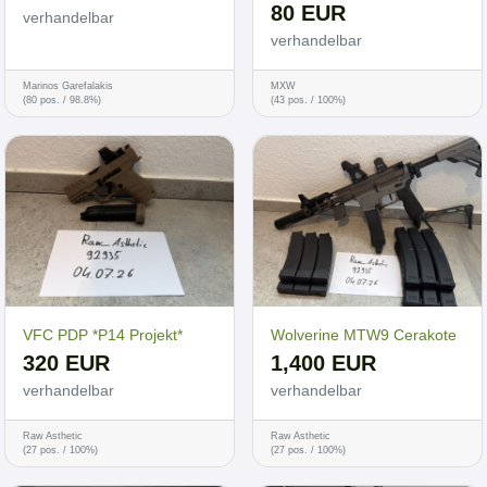
80 EUR
verhandelbar
verhandelbar
Marinos Garefalakis
MXW
(80 pos. / 98.8%)
(43 pos. / 100%)
VFC PDP *P14 Projekt*
Wolverine MTW9 Cerakote
320 EUR
1,400 EUR
verhandelbar
verhandelbar
Raw Asthetic
Raw Asthetic
(27 pos. / 100%)
(27 pos. / 100%)