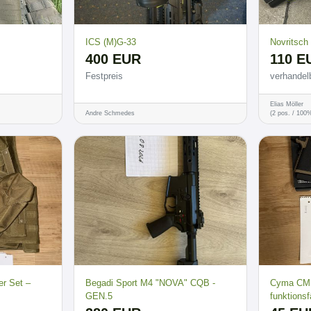
ICS (M)G-33
Novritsc
400 EUR
110 E
Festpreis
verhandel
Elias Möller
Andre Schmedes
(2 pos. / 100
er Set –
Begadi Sport M4 "NOVA" CQB -
Cyma CM1
GEN.5
funktionsf