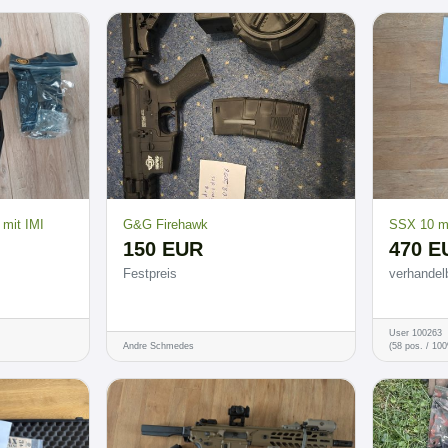
mit IMI
G&G Firehawk
SSX 10 mi
150 EUR
470 E
Festpreis
verhandel
User 100263
Andre Schmedes
(58 pos. / 10