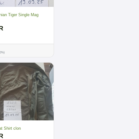
ian Tiger Single Mag
R
00%)
 Shirt clon
R