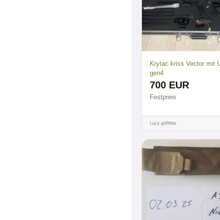
Krytac kriss Vector mit
gen4
700 EUR
Festpreis
Lucy griffiths