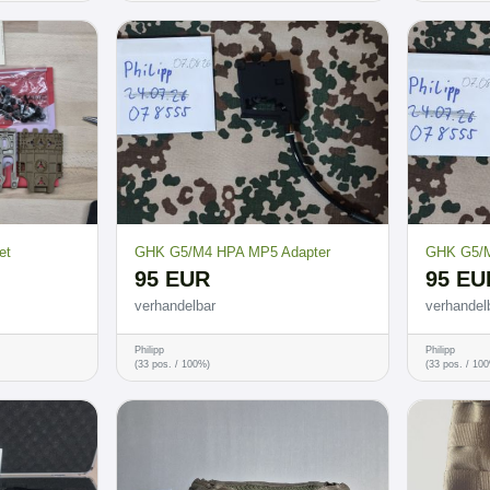
et
GHK G5/M4 HPA MP5 Adapter
GHK G5/M
95 EUR
95 EU
verhandelbar
verhandel
Philipp
Philipp
(33 pos. / 100%)
(33 pos. / 10