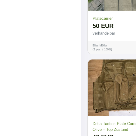
Platecarrier
50 EUR
verhandelbar
Elias Möller
(2 pos. / 100%)
Delta Tactics Plate Carri
Olive – Top Zustand