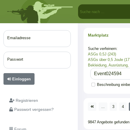
Marktplatz
Emailadresse
Suche verfeinern:
ASGs 0,5J (243)
Passwort
ASGs über 0,5 Joule (17
Bekleidung, Ausrüstung,
Einloggen
Beschreibung einb
Registrieren
...
3
4
Passwort vergessen?
9847 Angebote gefunden
Forum