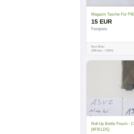
Magazin Tasche Für P9
15 EUR
Festpreis
Nico West
(356 pos. / 100%)
Roll-Up Bottle Pouch - 
[8FIELDS]