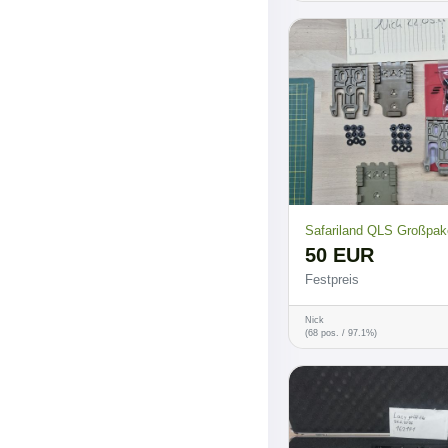
Safariland QLS Großpak
50 EUR
Festpreis
Nick
(68 pos. / 97.1%)