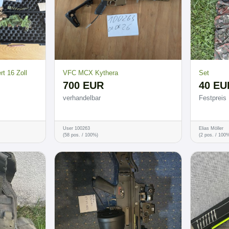
t 16 Zoll
VFC MCX Kythera
Set
700 EUR
40 EU
verhandelbar
Festpreis
User 100263
Elias Möller
(58 pos. / 100%)
(2 pos. / 100