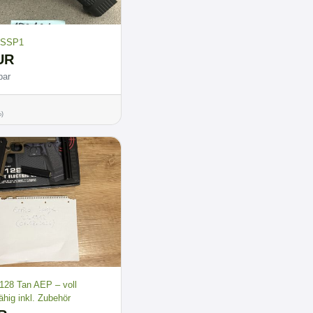
h SSP1
UR
bar
%)
28 Tan AEP – voll
ähig inkl. Zubehör