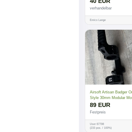
40 EUR
verhandelbar
Enrico Lange
Airsoft Artisan Badger 
Style 30mm Modular Mo
89 EUR
Festpreis
User 67798
(233 pos. / 100%)