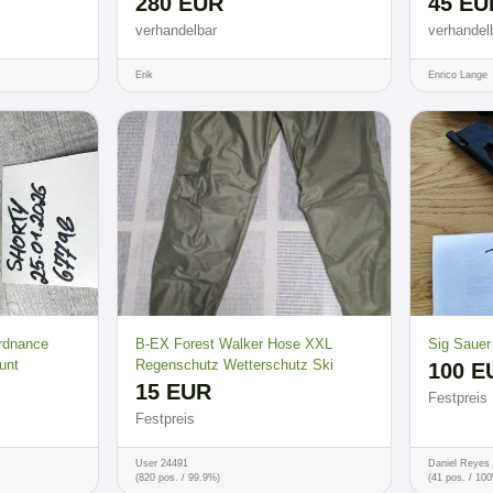
280 EUR
45 EU
verhandelbar
verhandel
Erik
Enrico Lange
Ordnance
B-EX Forest Walker Hose XXL
Sig Sauer
unt
Regenschutz Wetterschutz Ski
100 E
15 EUR
Festpreis
Festpreis
User 24491
Daniel Reyes
(820 pos. / 99.9%)
(41 pos. / 10