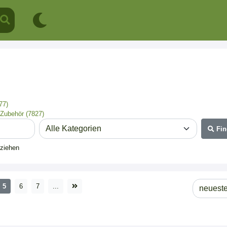
77)
 Zubehör (7827)
Fin
eziehen
5
6
7
...