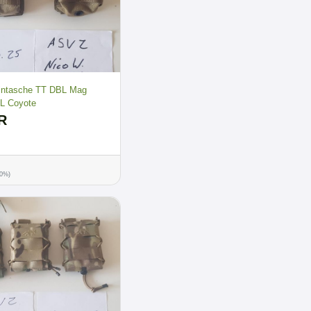
intasche TT DBL Mag
L Coyote
R
00%)