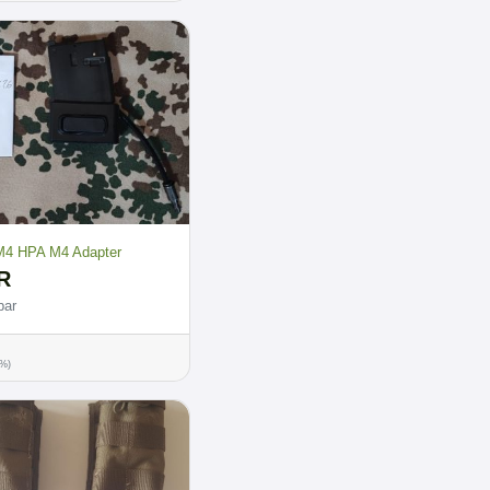
4 HPA M4 Adapter
R
bar
0%)