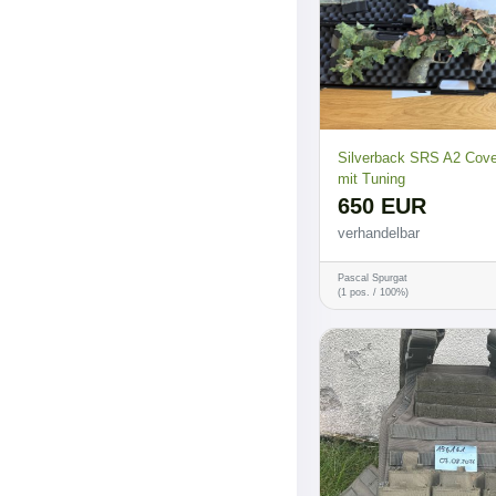
Silverback SRS A2 Cover
mit Tuning
650 EUR
verhandelbar
Pascal Spurgat
(1 pos. / 100%)