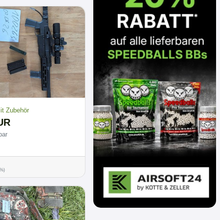
t Zubehör
UR
bar
0%)