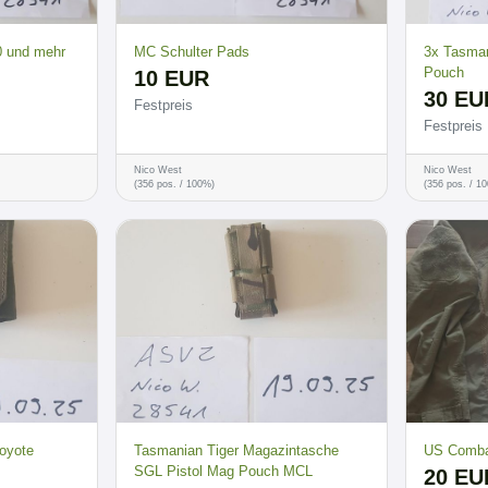
0 und mehr
MC Schulter Pads
3x Tasman
Pouch
10 EUR
30 EU
Festpreis
Festpreis
Nico West
Nico West
(356 pos. / 100%)
(356 pos. / 1
Coyote
Tasmanian Tiger Magazintasche
US Combat
SGL Pistol Mag Pouch MCL
20 EU