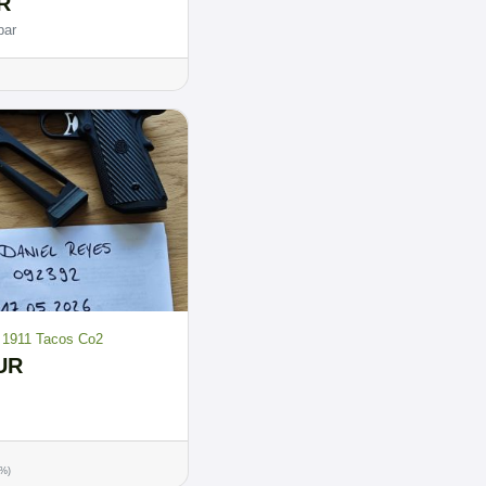
R
bar
 1911 Tacos Co2
UR
0%)