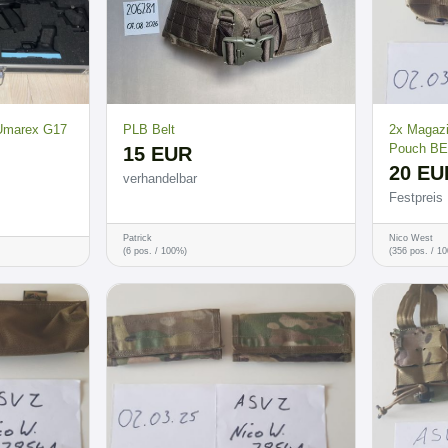
 Umarex G17
PLB Belt
2x Magaz
Pouch BE
15 EUR
20 EU
verhandelbar
Festpreis
Patrick
Nico West
(6 pos. / 100%)
(356 pos. / 1