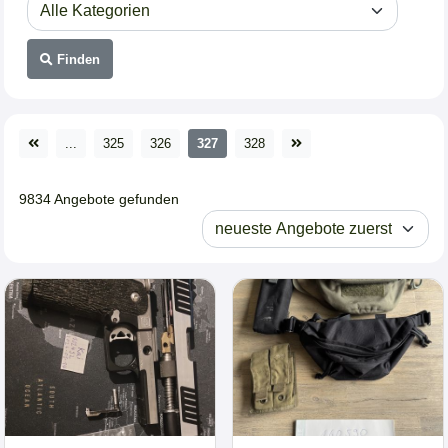
Finden
...
325
326
327
328
9834 Angebote gefunden