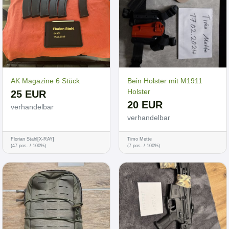
AK Magazine 6 Stück
Bein Holster mit M1911
Holster
25 EUR
20 EUR
verhandelbar
verhandelbar
Florian Stahl[X-RAY]
Timo Mette
(47 pos. / 100%)
(7 pos. / 100%)