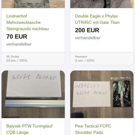
Lindnerhof
Double Eagle x Phylax
Mehrzwecktasche
UTR45C mit Gate Titan
Steingrauoliv nachbau
200 EUR
70 EUR
verhandelbar
verhandelbar
36_Smiley
Neumann
(19 pos. / 100%)
(1 pos. / 100%)
Balystik PTW Tuninglauf
Pew Tactical FCPC
CQB Länge
Shoulder Pads