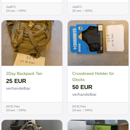
JoelK71
JoelK71
(32 pos. / 100%)
(32 pos. / 100%)
2Day Backpack Tan
Crossbreed Holster für
Glocks
25 EUR
50 EUR
verhandelbar
verhandelbar
[ACE] Pato
[ACE] Pato
(19 pos. / 100%)
(19 pos. / 100%)