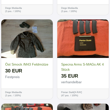
Diego Mediavilla
Diego Mediavilla
(3 pos. / 100%)
(3 pos. / 100%)
Öst Smock /M43 Feldmütze
Specna Arms S-MAGs AK 4
Stück
30 EUR
35 EUR
Festpreis
verhandelbar
Diego Mediavilla
Florian Stahl[X-RAY]
(3 pos. / 100%)
(47 pos. / 100%)