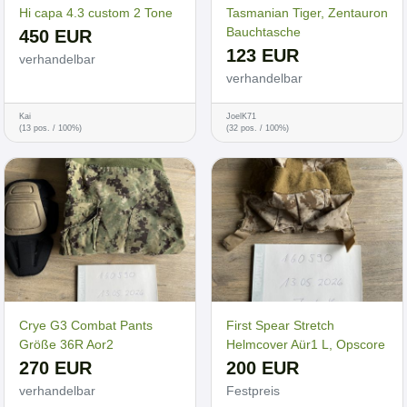
Hi capa 4.3 custom 2 Tone
Tasmanian Tiger, Zentauron
Bauchtasche
450 EUR
123 EUR
verhandelbar
verhandelbar
Kai
JoelK71
(13 pos. / 100%)
(32 pos. / 100%)
Crye G3 Combat Pants
First Spear Stretch
Größe 36R Aor2
Helmcover Aür1 L, Opscore
270 EUR
200 EUR
verhandelbar
Festpreis