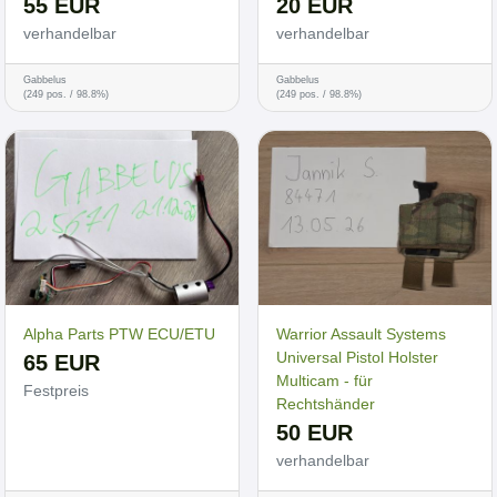
55 EUR
20 EUR
verhandelbar
verhandelbar
Gabbelus
Gabbelus
(249 pos. / 98.8%)
(249 pos. / 98.8%)
Alpha Parts PTW ECU/ETU
Warrior Assault Systems
Universal Pistol Holster
65 EUR
Multicam - für
Festpreis
Rechtshänder
50 EUR
verhandelbar