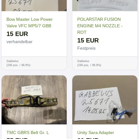
Bow Master Low Power
POLARSTAR FUSION
Valve VFC MP5/7 GBB
ENGINE M4 NOZZLE -
ROT
15 EUR
15 EUR
verhandelbar
Festpreis
Gabbelus
Gabbelus
(249 pos. / 98.8%)
(249 pos. / 98.8%)
TMC GBRS Belt Gr. L
Unity Sara Adapter