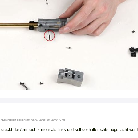
(nachträglich editiert am 06.07.2026 um 20:04 Uhr)
drückt der Arm rechts mehr als links und soll deshalb rechts abgeflacht werd