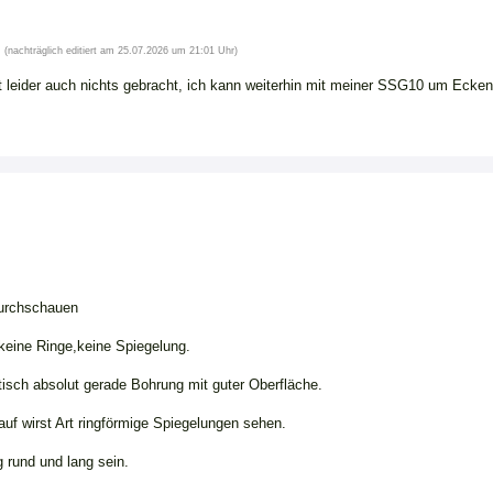
(nachträglich editiert am 25.07.2026 um 21:01 Uhr)
 leider auch nichts gebracht, ich kann weiterhin mit meiner SSG10 um Ecken 
urchschauen
 keine Ringe,keine Spiegelung.
tisch absolut gerade Bohrung mit guter Oberfläche.
uf wirst Art ringförmige Spiegelungen sehen.
g rund und lang sein.