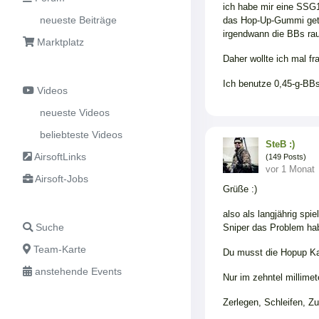
ich habe mir eine SSG1
neueste Beiträge
das Hop-Up-Gummi getau
irgendwann die BBs ra
Marktplatz
Daher wollte ich mal f
Ich benutze 0,45-g-BBs
Videos
neueste Videos
beliebteste Videos
SteB :)
AirsoftLinks
(149 Posts)
vor 1 Monat
Airsoft-Jobs
Grüße :)
also als langjährig spi
Suche
Sniper das Problem hab
Team-Karte
Du musst die Hopup Ka
anstehende Events
Nur im zehntel millime
Zerlegen, Schleifen, 