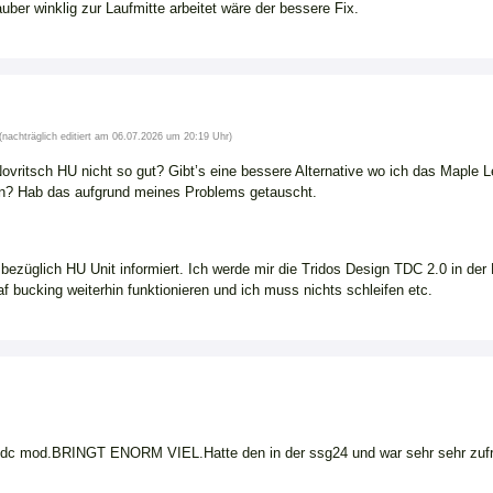
ber winklig zur Laufmitte arbeitet wäre der bessere Fix.
(nachträglich editiert am 06.07.2026 um 20:19 Uhr)
Novritsch HU nicht so gut? Gibt’s eine bessere Alternative wo ich das Maple 
? Hab das aufgrund meines Problems getauscht.
bezüglich HU Unit informiert. Ich werde mir die Tridos Design TDC 2.0 in der 
 bucking weiterhin funktionieren und ich muss nichts schleifen etc.
os tdc mod.BRINGT ENORM VIEL.Hatte den in der ssg24 und war sehr sehr zuf