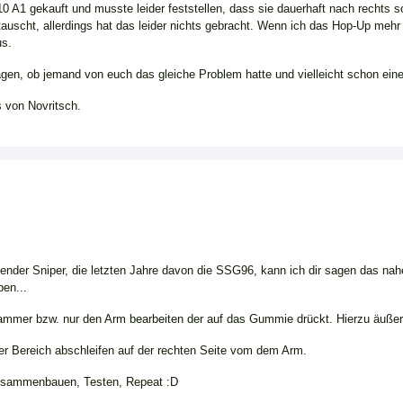
0 A1 gekauft und musste leider feststellen, dass sie dauerhaft nach rechts sc
scht, allerdings hat das leider nichts gebracht. Wenn ich das Hop-Up mehr na
us.
ragen, ob jemand von euch das gleiche Problem hatte und vielleicht schon ein
 von Novritsch.
elender Sniper, die letzten Jahre davon die SSG96, kann ich dir sagen das nah
en...
mmer bzw. nur den Arm bearbeiten der auf das Gummie drückt. Hierzu äußers
ter Bereich abschleifen auf der rechten Seite vom dem Arm.
Zusammenbauen, Testen, Repeat :D