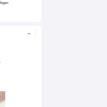
liegen.
?