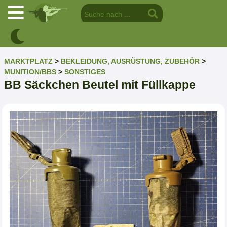
MARKTPLATZ
>
BEKLEIDUNG, AUSRÜSTUNG, ZUBEHÖR
>
MUNITION/BBS
>
SONSTIGES
BB Säckchen Beutel mit Füllkappe