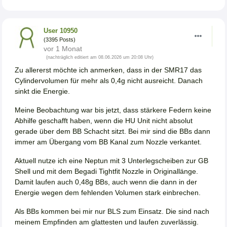
User 10950
(3395 Posts)
vor 1 Monat
(nachträglich editiert am 08.06.2026 um 20:08 Uhr)
Zu allererst möchte ich anmerken, dass in der SMR17 das
Cylindervolumen für mehr als 0,4g nicht ausreicht. Danach
sinkt die Energie.
Meine Beobachtung war bis jetzt, dass stärkere Federn keine
Abhilfe geschafft haben, wenn die HU Unit nicht absolut
gerade über dem BB Schacht sitzt. Bei mir sind die BBs dann
immer am Übergang vom BB Kanal zum Nozzle verkantet.
Aktuell nutze ich eine Neptun mit 3 Unterlegscheiben zur GB
Shell und mit dem Begadi Tightfit Nozzle in Originallänge.
Damit laufen auch 0,48g BBs, auch wenn die dann in der
Energie wegen dem fehlenden Volumen stark einbrechen.
Als BBs kommen bei mir nur BLS zum Einsatz. Die sind nach
meinem Empfinden am glattesten und laufen zuverlässig.