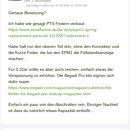
vor 2 Monaten
(nachträglich editiert am 07.06.2026 um 19:58 Uhr)
Genaue Besetzung?
Ich habe wie gesagt PTS-Federn verbaut:
https://www.airsoftzone.de/de-de/p/epm1-spring-
replacement-parts-kit-111328/?redirected=1
Habe halt nur den oberen Teil drin, ohne den Konnektor und
die Kurze Feder, die bei den EPM1 die Füllstandsanzeige
machen...
Für 0.32er sollte es aber auch reichen, einfach etwas die
Vorspannung zu erhöhen. Die Begadi Pro kits eignen sich
dafür super:
https://www.begadi.com/magazine/magazinzubehoer/bb-
limiter-fur-begadi-pro-midcap-magazine.html
Einfach ein paar von den Abschnitten rein. Einziger Nachteil
ist dass du natürlich etwas Kapazität einbüßt...