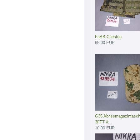
FaAB Chestrig
65,00 EUR
G36 Abrissmagazintasc
3FFT #...
10,00 EUR