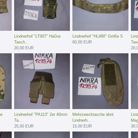
Lindnerhof "LT007" HaGra
Lindnerhof "HL480" Größe S
Lin
Tasch...
60,00 EUR
Tasc
20,00 EUR
20,
he
Lindnerhof "PA113" 2er 40mm
Mehrzwecktasche ähnl.
Lin
Ta...
Lindnerh...
Mag
25,00 EUR
15,00 EUR
30,