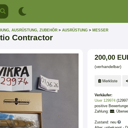
DUNG, AUSRÜSTUNG, ZUBEHÖR
>
AUSRÜSTUNG
>
MESSER
tio Contractor
200,00 EU
(verhandelbar)
Merkliste
Verkäufer:
User 129974
(12997
positive Bewertung
Zahlung:
, Überw
Zustand: neu
Alter: unbekannt - 