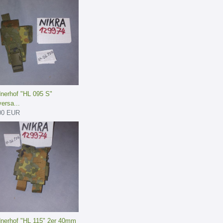
dnerhof "HL 095 S"
ersa...
00 EUR
dnerhof "HL 115" 2er 40mm