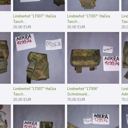
Lindnerhof "LT007" HaGra
Lindnerhof "LT007" HaGra
Lin
Tasch...
Tasch...
Tasc
20,00 EUR
20,00 EUR
20,
Lindnerhof "LT007" HaGra
Lindnerhof "LT006"
Lin
Tasch...
Schrotmunit...
Adm
20,00 EUR
70,00 EUR
70,