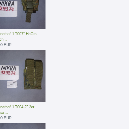
dnerhof "LT007" HaGra
h...
00 EUR
dnerhof "LT004-2" 2er
az...
00 EUR