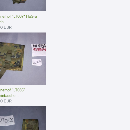
dnerhof "LT007" HaGra
h...
00 EUR
dnerhof "LT035"
intasche...
00 EUR