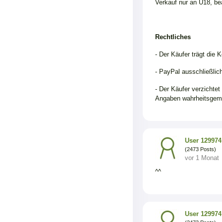
Verkauf nur an Ü18, be
Rechtliches
- Der Käufer trägt die 
- PayPal ausschließlic
- Der Käufer verzichte
Angaben wahrheitsgem
User 129974
(2473 Posts)
vor 1 Monat
^^
User 129974