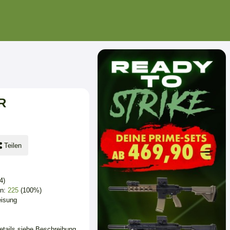
R
Teilen
4)
en:
225
(100%)
eisung
Details siehe Beschreibung