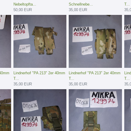
Nebeltopfta...
Schnellnebe...
T...
50,00 EUR
35,00 EUR
35,
r 40mm
Lindnerhof "PA 213" 2er 40mm
Lindnerhof "PA 213" 2er 40mm
Lin
T...
T...
T...
35,00 EUR
35,00 EUR
35,