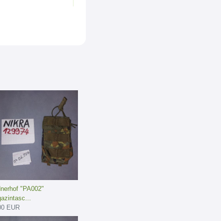
dnerhof "PA002"
azintasc...
00 EUR