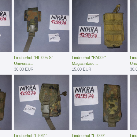
Lindnerhof "HL 095 S"
Lindnerhof "PA002"
Lin
Universa...
Magazintasc...
Univ
30,00 EUR
15,00 EUR
30,
Lindnerhof "LT041"
Lindnerhof "LT009"
Lin