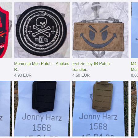
Memento Mori Patch – Antikes
Evil Smiley IR Patch –
M4 
R...
Sandfar...
Mult
4,90 EUR
4,50 EUR
8,6