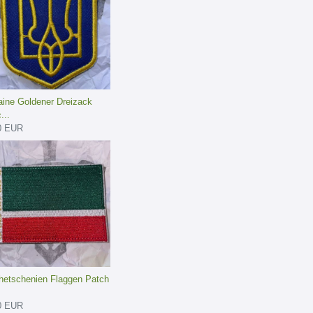
aine Goldener Dreizack
...
0 EUR
hetschenien Flaggen Patch
0 EUR