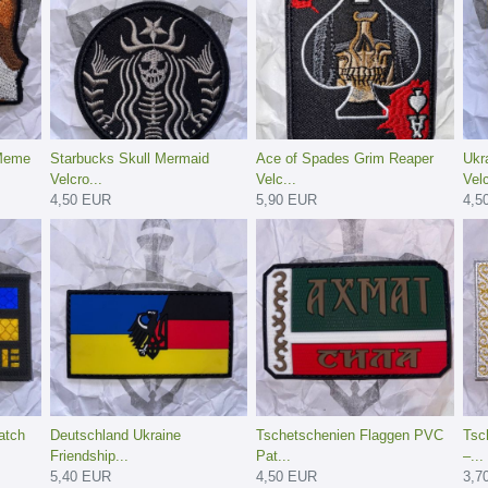
 Meme
Starbucks Skull Mermaid
Ace of Spades Grim Reaper
Ukr
Velcro...
Velc...
Velc
4,50 EUR
5,90 EUR
4,5
atch
Deutschland Ukraine
Tschetschenien Flaggen PVC
Tsc
Friendship...
Pat...
–...
5,40 EUR
4,50 EUR
3,7