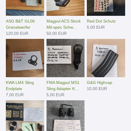
ASG B&T GL06
Magpul ACS Stock
Red Dot Schutz
Granatwerfer
Mil-spec Schw...
5,00 EUR
120,00 EUR
50,00 EUR
KWA LM4 Sling
FMA Magpul MS1
G&G Highcap
Endplate
Sling Adapter K...
10,00 EUR
7,00 EUR
5,00 EUR