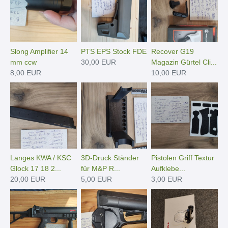
Slong Amplifier 14
PTS EPS Stock FDE
Recover G19
mm ccw
30,00 EUR
Magazin Gürtel Cli...
8,00 EUR
10,00 EUR
Langes KWA / KSC
3D-Druck Ständer
Pistolen Griff Textur
Glock 17 18 2...
für M&P R...
Aufklebe...
20,00 EUR
5,00 EUR
3,00 EUR