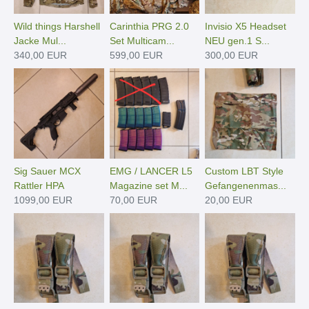
Wild things Harshell
Carinthia PRG 2.0
Invisio X5 Headset
Jacke Mul...
Set Multicam...
NEU gen.1 S...
340,00 EUR
599,00 EUR
300,00 EUR
Sig Sauer MCX
EMG / LANCER L5
Custom LBT Style
Rattler HPA
Magazine set M...
Gefangenenmas...
1099,00 EUR
70,00 EUR
20,00 EUR