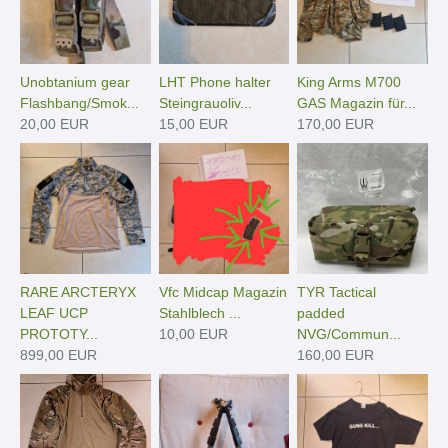
Unobtanium gear
LHT Phone halter
King Arms M700
Flashbang/Smok...
Steingrauoliv...
GAS Magazin für...
20,00 EUR
15,00 EUR
170,00 EUR
RARE ARCTERYX
Vfc Midcap Magazin
TYR Tactical
LEAF UCP
Stahlblech ...
padded
PROTOTY...
10,00 EUR
NVG/Commun...
899,00 EUR
160,00 EUR