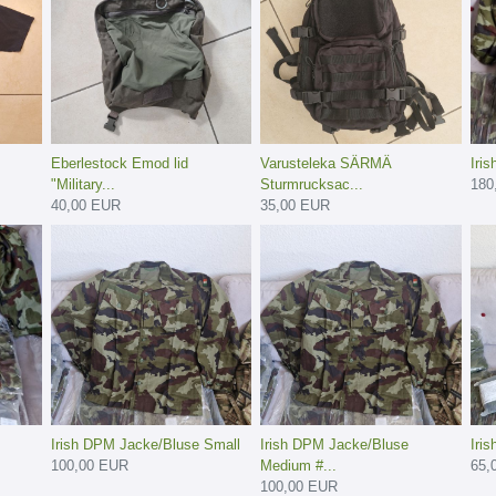
Eberlestock Emod lid
Varusteleka SÄRMÄ
Iri
"Military...
Sturmrucksac...
180
40,00 EUR
35,00 EUR
Irish DPM Jacke/Bluse Small
Irish DPM Jacke/Bluse
Iri
100,00 EUR
Medium #...
65,
100,00 EUR