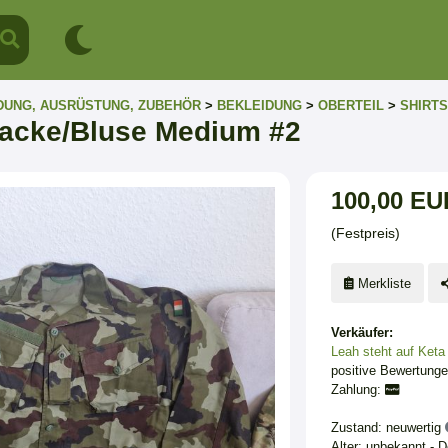
DUNG, AUSRÜSTUNG, ZUBEHÖR
>
BEKLEIDUNG
>
OBERTEIL
>
SHIRTS
Jacke/Bluse Medium #2
100,00 EU
(Festpreis)
Merkliste
Verkäufer:
Leah steht auf Keta
positive Bewertung
Zahlung:
Zustand: neuwertig
Alter: unbekannt - 