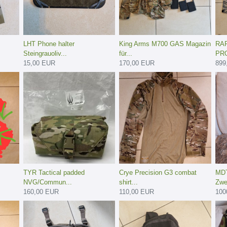
LHT Phone halter
King Arms M700 GAS Magazin
RA
Steingrauoliv...
für...
PRO
15,00 EUR
170,00 EUR
899
TYR Tactical padded
Crye Precision G3 combat
MDT
NVG/Commun...
shirt...
Zwe
160,00 EUR
110,00 EUR
100