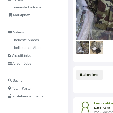
neueste Beiträge
Marktplatz
Videos
neueste Videos
beliebteste Videos
AirsoftLinks
Airsoft-Jobs
abonnieren
Suche
Team-Karte
anstehende Events
Leah steht 
(1355 Posts)
vor 2 Monat