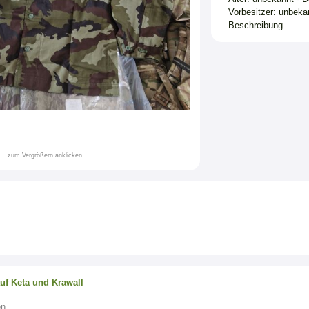
Vorbesitzer: unbekan
Beschreibung
zum Vergrößern anklicken
auf Keta und Krawall
en