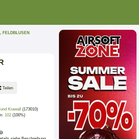
, FELDBLUSEN
R
Teilen
 und Krawall
(173010)
en:
102
(100%)
Details siehe Beschreibung