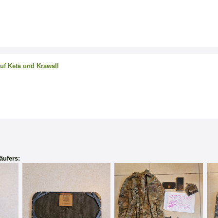
auf Keta und Krawall
äufers: