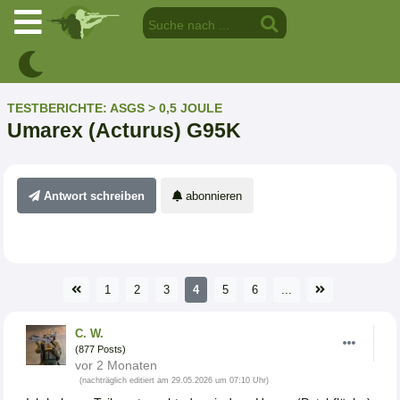
TESTBERICHTE: ASGS > 0,5 JOULE
Umarex (Acturus) G95K
Antwort schreiben
abonnieren
1
2
3
4
5
6
...
C. W.
(877 Posts)
vor 2 Monaten
(nachträglich editiert am 29.05.2026 um 07:10 Uhr)