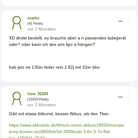
marko
(41 Posts)
vor 2 Monaten
XD direkt bestellt. ey brauche aber a n passendes ladegerät
oder? oder kann ich des ans lipo a hängen?
hab jetz ne 130er feder rein.1.82j mit 32er bbs
User 30284
(13319 Posts)
vor 2 Monaten
Gibt mit etwas lötkunst, besser Akkus, als den Titan.
https://www.akkuteile.de/lithium-ionen-akkus/18650/murata-
sony-konion-us18650vtc5d-2800mah-3-6v-3-7v-flat-
top_100802_2540