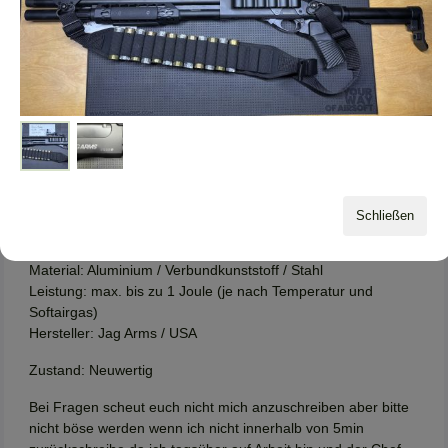
ausgestattet, da jeder Innenlauf ein eigenes Hop-Up System
besitzt.
Die Jag Arms Scattergun ist kompatibel zu allen Original
Tokyo Marui SPAS / M3 / M870 Pumpgun Patronen Shells
(rot / weiss / grün) sowie den UTG Multi-Shot Shotgun Shells.
Die einzige Änderung die ich vorgenommen habe ist die das
ich den Orange Tip entfernt habe.
Details:
Farbe: schwarz
Schließen
System: Gas Pump Action / 3-fach oder 6-fach
Schussfunktion
Material: Aluminium / Verbundkunststoff / Stahl
Leistung: max. bis zu 1 Joule (je nach Temperatur und
Softairgas)
Hersteller: Jag Arms / USA
Zustand: Neuwertig
Bei Fragen scheut euch nicht mich anzuschreiben aber bitte
nicht böse werden wenn ich nicht innerhalb von 5min