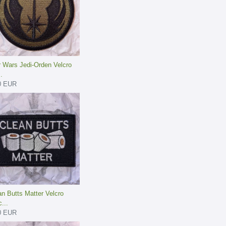
r Wars Jedi-Orden Velcro
.
0 EUR
an Butts Matter Velcro
...
0 EUR