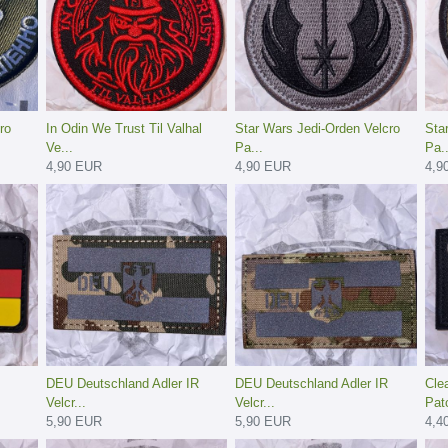
ro
In Odin We Trust Til Valhal
Star Wars Jedi-Orden Velcro
Sta
Ve...
Pa...
Pa..
4,90 EUR
4,90 EUR
4,9
DEU Deutschland Adler IR
DEU Deutschland Adler IR
Cle
Velcr...
Velcr...
Patc
5,90 EUR
5,90 EUR
4,4