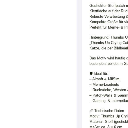
Gestickter Stoffpatch 
Klettfläche auf der Rü
Robuste Verarbeitung &
Kompakte Größe für vie
Perfekt für Meme- & In
Hintergrund: Thumbs U
„Thumbs Up Crying Cat“
Katze, die per Bildbea
Das Motiv wird häufig 
besonders beliebt in G
🛡️ Ideal für:
– Airsoft & MilSim
– Meme-Loadouts
– Rucksäcke, Westen 
– Patch-Walls & Samm
– Gaming- & Internetku
📏 Technische Daten
Motiv: Thumbs Up Cryi
Material: Stoff (gestickt
Maße: ca. 8 × 6 cm