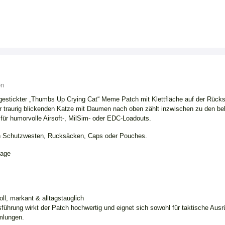
en
gestickter „Thumbs Up Crying Cat“ Meme Patch mit Klettfläche auf der Rücks
 traurig blickenden Katze mit Daumen nach oben zählt inzwischen zu den be
 für humorvolle Airsoft-, MilSim- oder EDC-Loadouts.
an Schutzwesten, Rucksäcken, Caps oder Pouches.
tage
ll, markant & alltagstauglich
führung wirkt der Patch hochwertig und eignet sich sowohl für taktische Ausr
mlungen.