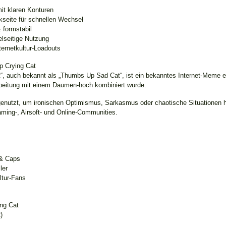
mit klaren Konturen
ckseite für schnellen Wechsel
 formstabil
lseitige Nutzung
ternetkultur-Loadouts
p Crying Cat
, auch bekannt als „Thumbs Up Sad Cat“, ist ein bekanntes Internet-Meme ei
rbeitung mit einem Daumen-hoch kombiniert wurde.
genutzt, um ironischen Optimismus, Sarkasmus oder chaotische Situationen h
aming-, Airsoft- und Online-Communities.
& Caps
ler
ltur-Fans
ng Cat
)