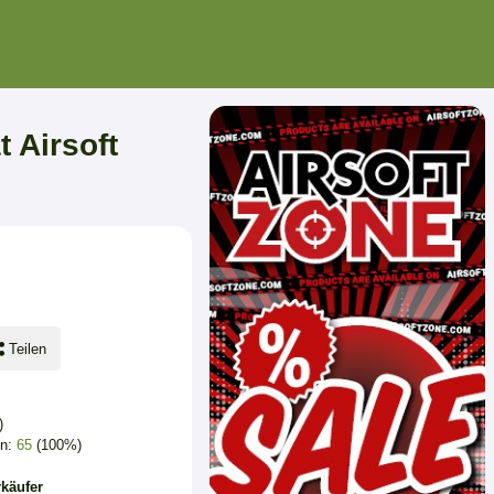
 Airsoft
Teilen
)
en:
65
(100%)
käufer