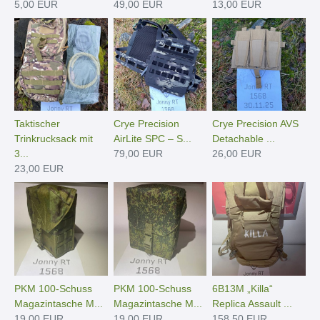
5,00 EUR
49,00 EUR
13,00 EUR
Taktischer
Crye Precision
Crye Precision AVS
Trinkrucksack mit
AirLite SPC – S...
Detachable ...
3...
79,00 EUR
26,00 EUR
23,00 EUR
PKM 100-Schuss
PKM 100-Schuss
6B13M „Killa“
Magazintasche M...
Magazintasche M...
Replica Assault ...
19,00 EUR
19,00 EUR
158,50 EUR