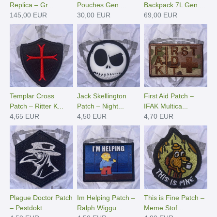
Replica – Gr...
Pouches Gen....
Backpack 7L Gen....
145,00 EUR
30,00 EUR
69,00 EUR
Templar Cross
Jack Skellington
First Aid Patch –
Patch – Ritter K...
Patch – Night...
IFAK Multica...
4,65 EUR
4,50 EUR
4,70 EUR
Plague Doctor Patch
Im Helping Patch –
This is Fine Patch –
– Pestdokt...
Ralph Wiggu...
Meme Stof...