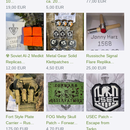
10...
ca. 20...
77,00 EUR
19,00 EUR
5,00 EUR
☢️ Soviet AI-2 Medkit
Metal Gear Solid
Russische Signal
Replicas...
Klettpatches ...
Flare Replika...
12,00 EUR
4,50 EUR
25,00 EUR
Fort Style Plate
FOG Melty Skull
USEC Patch –
Carrier – Rus...
Patch – Forwar...
Escape from
175,00 EUR
4,70 EUR
Tarko...