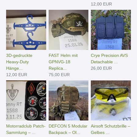
12,00 EUR
3D-gedruckte
FAST Helm mit
Crye Precision AVS
Heavy-Duty
GPNVG-18
Detachable ...
Hänge­...
Replica...
26,00 EUR
12,00 EUR
75,00 EUR
Motorradclub Patch-
DEFCON 5 Modular
Airsoft Schutzbrille –
Sammlung – ...
Backpack – Ol...
Gelbes ...