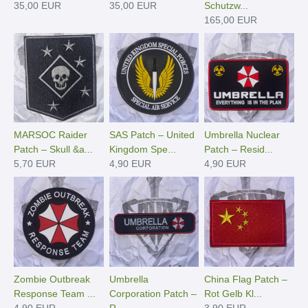
35,00 EUR
35,00 EUR
Schutzw...
165,00 EUR
MARSOC Raider
SAS Patch – United
Umbrella Nuclear
Patch – Skull &a...
Kingdom Spe...
Patch – Resid...
5,70 EUR
4,90 EUR
4,90 EUR
Zombie Outbreak
Umbrella
China Flag Patch –
Response Team ...
Corporation Patch –
Rot Gelb Kl...
4,90 EUR
R...
3,90 EUR