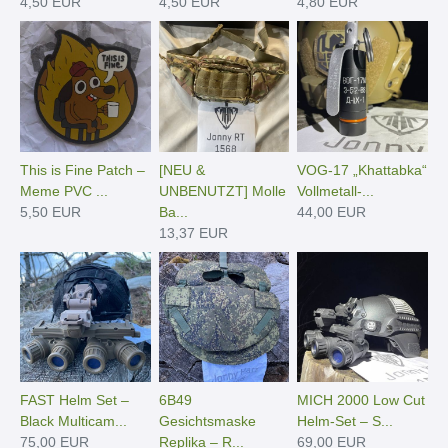
4,50 EUR
4,50 EUR
4,80 EUR
This is Fine Patch –
[NEU &
VOG-17 „Khattabka“
Meme PVC ...
UNBENUTZT] Molle
Vollmetall-...
5,50 EUR
Ba...
44,00 EUR
13,37 EUR
FAST Helm Set –
6B49
MICH 2000 Low Cut
Black Multicam...
Gesichtsmaske
Helm-Set – S...
75,00 EUR
Replika – R...
69,00 EUR