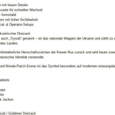
 mit klaren Details
ckseite für schnellen Wechsel
 formstabil
m mit hoher Sichtbarkeit
ical- & Operator-Setups
Ukrainischer Dreizack
 auch „Trysub“ genannt – ist das nationale Wappen der Ukraine und zählt zu 
 des Landes.
ttelalterliche Herrschaftszeichen der Kiewer Rus zurück und wird heute sowo
rainischer Identität verwendet.
- und Morale-Patch-Szene ist das Symbol besonders auf modernen osteuropäis
oadouts
tups
ler
& Jacken
ysub / Goldener Dreizack