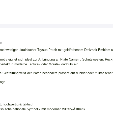
en
hochwertiger ukrainischer Trysub-Patch mit goldfarbenem Dreizack-Emblem un
tiv eignet sich ideal zur Anbringung an Plate Carriern, Schutzwesten, Ruc
perfekt in moderne Tactical- oder Morale-Loadouts ein.
e Gestaltung wirkt der Patch besonders präsent auf dunkler oder militärische
tage
, hochwertig & taktisch
assische nationale Symbolik mit moderner Military-Ästhetik.