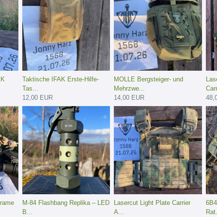
AK
Taktische IFAK Erste-Hilfe-
MOLLE Bergsteiger- und
Las
Tas...
Mehrzwe...
Carr
12,00 EUR
14,00 EUR
48,
Frame
M-84 Flashbang Replika – LED
Lasercut Light Plate Carrier
6B4
B...
A...
Rat.