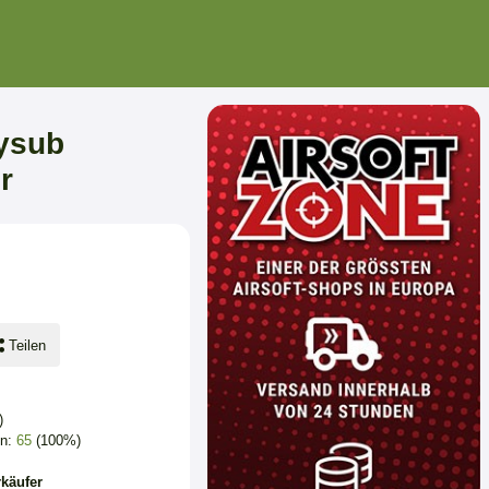
rysub
r
Teilen
)
en:
65
(100%)
käufer