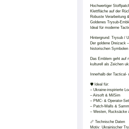
Hochwertiger Stoffpatch
Klettfläche auf der Rü
Robuste Verarbeitung &
Goldenes Trysub-Emble
Ideal für moderne Tact
Hintergrund: Trysub / 
Der goldene Dreizack –
historischen Symbolen
Das Emblem geht auf mi
kulturell als Zeichen uk
Innerhalb der Tactical
🛡️ Ideal für:
– Ukraine-inspirierte L
– Airsoft & MilSim
– PMC- & Operator-Se
– Patch-Walls & Samm
– Westen, Rucksäcke 
📏 Technische Daten
Motiv: Ukrainischer Tr