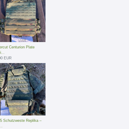
ercut Centurion Plate
i...
00 EUR
5 Schutzweste Replika –
..