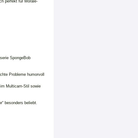
h perfekt für Morale-
ckserie SpongeBob
achte Probleme humorvoll
 im Multicam-Stil sowie
r“ besonders beliebt.