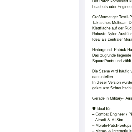
Der Patch kombiniert k
Loadouts oder Enginee
Großformatiger Textil-P
Taktisches Multicam-D
Klettfläche auf der Rü
Robuste Nylon-Ausfüh
Ideal als zentraler Mo
Hintergrund: Patrick
Das zugrunde liegende
SquarePants und zählt 
Die Szene wird häufig 
darzustellen.
In dieser Version wurde
gekreuzte Schraubschlü
Gerade in Military-, Ai
🛡️ Ideal für:
– Combat Engineer / Pi
– Airsoft & MilSim
– Morale-Patch-Setups
– Meme- & Internetkult