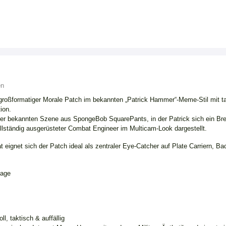
en
großformatiger Morale Patch im bekannten „Patrick Hammer“-Meme-Stil mit t
ion.
der bekannten Szene aus SpongeBob SquarePants, in der Patrick sich ein Bre
ollständig ausgerüsteter Combat Engineer im Multicam-Look dargestellt.
 eignet sich der Patch ideal als zentraler Eye-Catcher auf Plate Carriern, B
tage
l, taktisch & auffällig