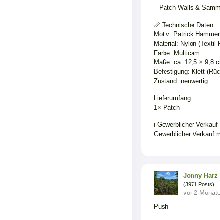
– Patch-Walls & Samm
📏 Technische Daten
Motiv: Patrick Hamme
Material: Nylon (Textil-P
Farbe: Multicam
Maße: ca. 12,5 × 9,8 
Befestigung: Klett (Rüc
Zustand: neuwertig
Lieferumfang:
1× Patch
ℹ️ Gewerblicher Verkauf
Gewerblicher Verkauf m
Jonny Harz
(3971 Posts)
vor 2 Monat
Push