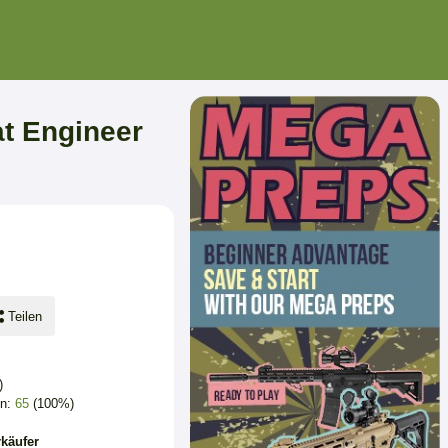
t Engineer
Teilen
)
en:
65
(100%)
käufer