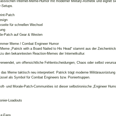
lassischen Internet-Meme-Humor mit moderner Military-Ästhetik und eignet sic
r-Setups.
rint-Patch
esign
ckseite für schnellen Wechsel
rung
rale-Patch auf Gear & Westen
 Hammer Meme / Combat Engineer Humor
 Meme „Patrick with a Board Nailed to His Head“ stammt aus der Zeichentri
zu den bekanntesten Reaction-Memes der Internetkultur.
verwendet, um offensichtliche Fehlentscheidungen, Chaos oder selbst verurs
 das Meme taktisch neu interpretiert: Patrick trägt moderne Militärausrüstung
ssel als Symbol für Combat Engineers bzw. Pioniertruppen.
rsoft- und Morale-Patch-Communities ist dieser selbstironische „Engineer Humo
onier-Loadouts
ur-Fans