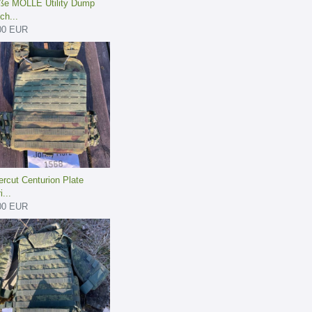
ße MOLLE Utility Dump
ch...
00 EUR
ercut Centurion Plate
i...
00 EUR