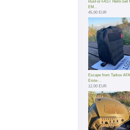
RusFor FAST Helm-Set O
EM...
45,00 EUR
Escape from Tarkov AF
Erste-...
12,00 EUR