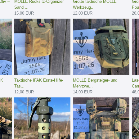
liv –
MOLLE Rücksitz-Organizer
Große taktische MOLLE
Gro
Sand ...
Werkzeug...
Pou
15,00 EUR
12,00 EUR
20,
AK
Taktische IFAK Erste-Hilfe-
MOLLE Bergsteiger- und
Las
Tas...
Mehrzwe...
Carr
12,00 EUR
14,00 EUR
48,