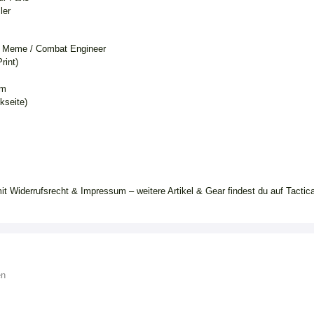
ler
r Meme / Combat Engineer
rint)
cm
kseite)
it Widerrufsrecht & Impressum – weitere Artikel & Gear findest du auf Tactica
en