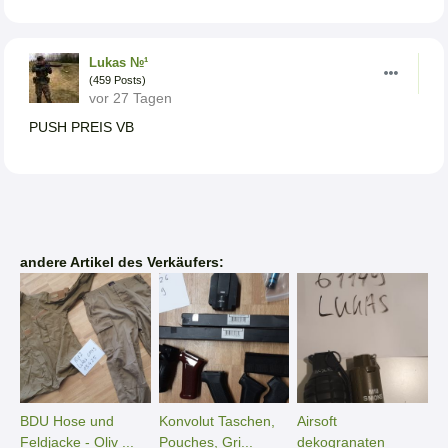
Lukas №¹
(459 Posts)
vor 27 Tagen
PUSH PREIS VB
andere Artikel des Verkäufers:
BDU Hose und
Konvolut Taschen,
Airsoft
Feldjacke - Oliv ...
Pouches, Gri...
dekogranaten