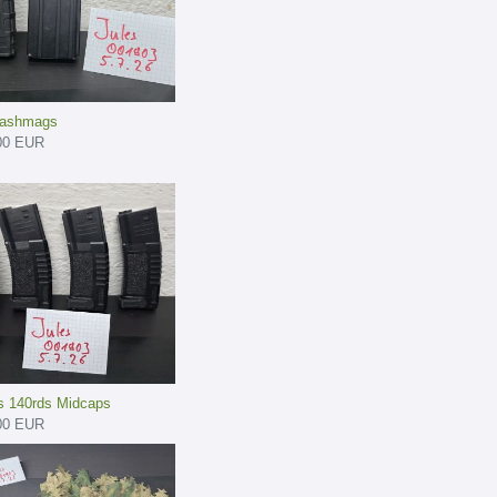
lashmags
00 EUR
s 140rds Midcaps
00 EUR