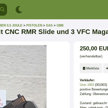
BER 0,5 JOULE
>
PISTOLEN
>
GAS
>
GBB
t CNC RMR Slide und 3 VFC Mag
250,00 EU
(verhandelbar)
Merkliste
Verkäufer:
User 1903
(001903)
positive Bewertung
Zahlung: Überweisu
Zustand: gebraucht
Alter: unbekannt - 