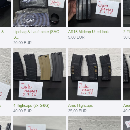
& ...
Lipobag & Laufsocke (SAC
AR15 Midcap Used-look
2 F
B...
5,00 EUR
30,
20,00 EUR
s
4 Highcaps (2x G&G)
Ares Highcaps
Are
40,00 EUR
35,00 EUR
40,