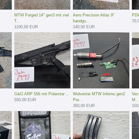
MTW Forged 14" gen3 mit viel
Aero Precision Atlas 9"
PDW
T...
handgu...
70,
1100,00 EUR
140,00 EUR
G&G ARP 556 mit Polarstar ...
Wolverine MTW Inferno gen2
Vec
550,00 EUR
Pre...
M...
350,00 EUR
150