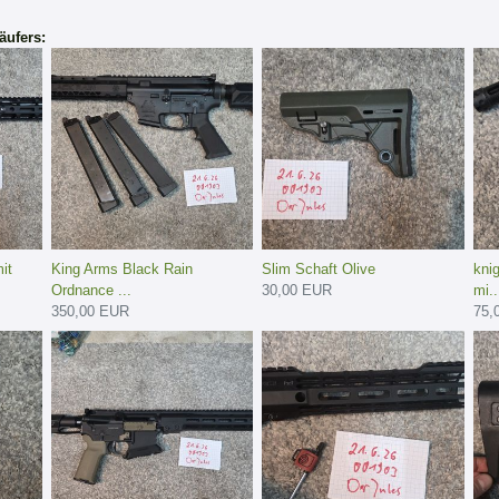
äufers:
it
King Arms Black Rain
Slim Schaft Olive
kni
Ordnance ...
30,00 EUR
mi..
350,00 EUR
75,