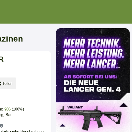
azinen
R
Teilen
en:
906
(100%)
ng, Bar
Details siehe Beschreibung