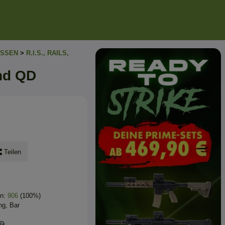
SSEN
>
R.I.S., RAILS,
nd QD
Teilen
en:
906
(100%)
ng, Bar