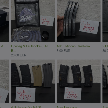
& ...
Lipobag & Laufsocke (SAC
AR15 Midcap Used-look
2 F
B...
5,00 EUR
30,
20,00 EUR
s
4 Highcaps (2x G&G)
Ares Highcaps
Are