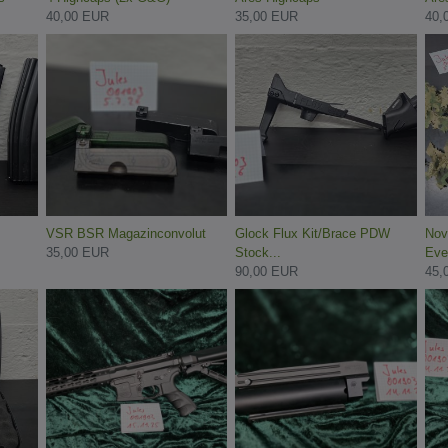
40,00 EUR
35,00 EUR
40,
VSR BSR Magazinconvolut
Glock Flux Kit/Brace PDW
Nov
35,00 EUR
Stock...
Ever
90,00 EUR
45,