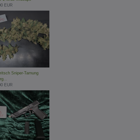
00 EUR
ritsch Sniper-Tarnung
g...
00 EUR