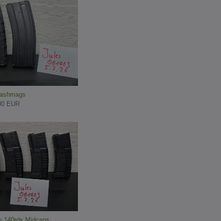
lashmags
00 EUR
s 140rds Midcaps