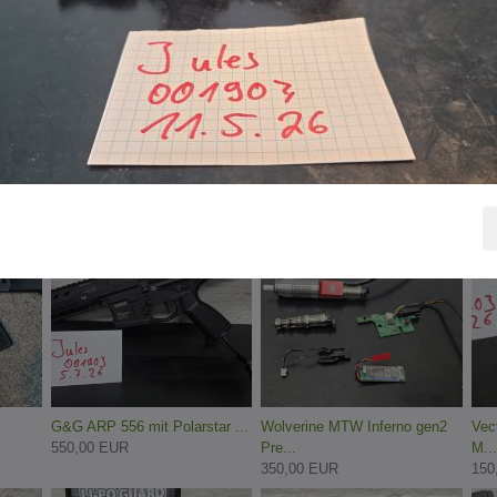
MTW Forged 14" gen3 mit viel
Aero Precision Atlas 9"
PDW
T...
handgu...
70,
1100,00 EUR
140,00 EUR
G&G ARP 556 mit Polarstar ...
Wolverine MTW Inferno gen2
Vec
550,00 EUR
Pre...
M...
350,00 EUR
150