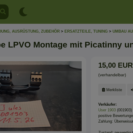
DUNG, AUSRÜSTUNG, ZUBEHÖR
>
ERSATZTEILE, TUNING
>
UMBAU AU
 LPVO Montage mit Picatinny u
15,00 EUR
(verhandelbar)
Merkliste
Verkäufer:
User 1903
(001903)
positive Bewertung
Zahlung: Überweisu
Zustand: neuwertig