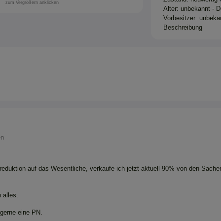
zum Vergrößern anklicken
Alter: unbekannt - 
Vorbesitzer: unbekan
Beschreibung
en
eduktion auf das Wesentliche, verkaufe ich jetzt aktuell 90% von den Sachen
 alles.
 gerne eine PN.