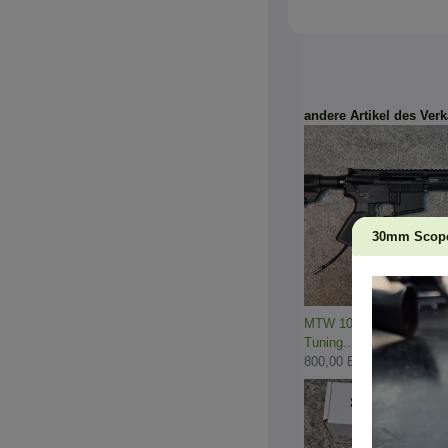
andere Artikel des Verk
30mm Scope
MTW 10" Forged Gen3 m
Tuning...
800,00 EUR