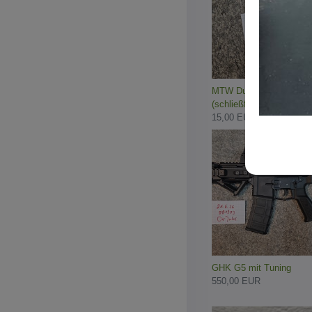
MTW Dustcover
(schließfähig)...
15,00 EUR
GHK G5 mit Tuning
550,00 EUR