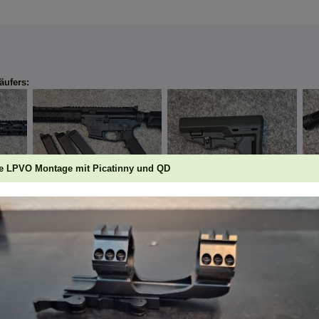
äufers:
 LPVO Montage mit Picatinny und QD
it
King Arms Black Rain
Slim Schaft Olive
kni
Ordnance ...
30,00 EUR
mi..
350,00 EUR
75,