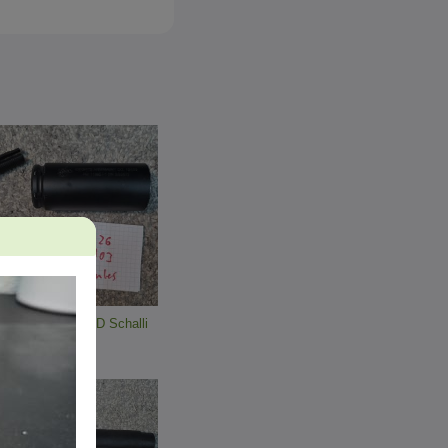
ghts Armament QD Schalli
.
00 EUR