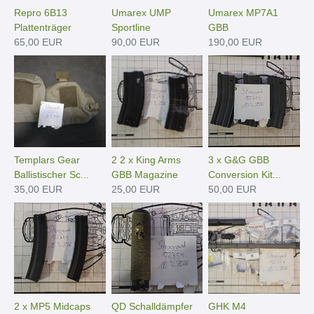
Repro 6B13
Umarex UMP
Umarex MP7A1
Plattenträger
Sportline
GBB
65,00 EUR
90,00 EUR
190,00 EUR
Templars Gear
2 2 x King Arms
3 x G&G GBB
Ballistischer Sc...
GBB Magazine
Conversion Kit...
35,00 EUR
25,00 EUR
50,00 EUR
2 x MP5 Midcaps
QD Schalldämpfer
GHK M4