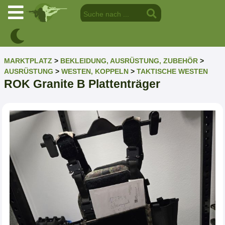
MARKTPLATZ
>
BEKLEIDUNG, AUSRÜSTUNG, ZUBEHÖR
>
AUSRÜSTUNG
>
WESTEN, KOPPELN
>
TAKTISCHE WESTEN
ROK Granite B Plattenträger