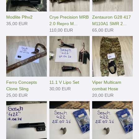
Modlite Plhv2
Crye Precision MRB
Zentauron G28 417
35,00 EUR
2.0 Repro M...
M110A1 SMR 2...
110,00 EUR
65,00 EUR
Ferro Concepts
11.1 V Lipo Set
Viper Multicam
Clone Sling
30,00 EUR
combat Hose
25,00 EUR
20,00 EUR