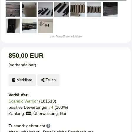
zum Vergrößern anklicken
850,00 EUR
(verhandelbar)
Merkliste
Teilen
Verkäufer:
Scandic Warrior
(181519)
positive Bewertungen:
4
(100%)
Zahlung:
, Überweisung, Bar
Zustand: gebraucht
Alter: unbekannt - Details siehe Beschreibung