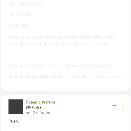
-VFC HK 53 GBB
-M110 GBB
-G28 GBB
Anderes kann aber auch angeboten werden. Über einen
Verkauf lässt sich bei einem fairen Preis auch reden.
Privatverkauf dadurch keine Garantie oder Rücknahme.
Verkauf nur an volljährige und unter Vorlage des Ausweises
Scandic Warrior
(36 Posts)
vor 28 Tagen
Push