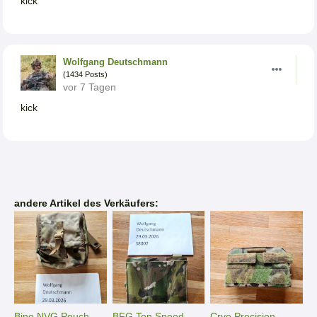
kick
Wolfgang Deutschmann
(1434 Posts)
vor 7 Tagen
kick
andere Artikel des Verkäufers:
Bino NVG Pouch
BFG Ten Speed
Crye Precision