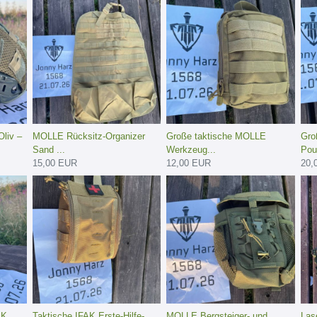
liv –
MOLLE Rücksitz-Organizer
Große taktische MOLLE
Gro
Sand ...
Werkzeug...
Pou
15,00 EUR
12,00 EUR
20,
AK
Taktische IFAK Erste-Hilfe-
MOLLE Bergsteiger- und
Las