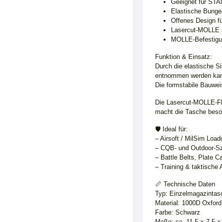
Geeignet für STA
Elastische Bungee
Offenes Design fü
Lasercut-MOLLE au
MOLLE-Befestigun
Funktion & Einsatz:
Durch die elastische Si
entnommen werden ka
Die formstabile Bauwei
Die Lasercut-MOLLE-Flä
macht die Tasche beson
🛡️ Ideal für:
– Airsoft / MilSim Load
– CQB- und Outdoor-Sz
– Battle Belts, Plate C
– Training & taktisch
📏 Technische Daten
Typ: Einzelmagazinta
Material: 1000D Oxford
Farbe: Schwarz
Maße: ca. 11,5 × 7,5 ×