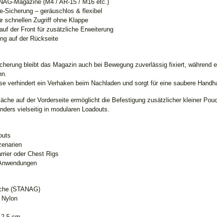
NAG-Magazine (M4 / AR-15 / M16 etc.)
-Sicherung – geräuschlos & flexibel
r schnellen Zugriff ohne Klappe
f der Front für zusätzliche Erweiterung
g auf der Rückseite
cherung bleibt das Magazin auch bei Bewegung zuverlässig fixiert, während es
nn.
se verhindert ein Verhaken beim Nachladen und sorgt für eine saubere Handh
che auf der Vorderseite ermöglicht die Befestigung zusätzlicher kleiner Pou
ders vielseitig in modularen Loadouts.
outs
enarien
arrier oder Chest Rigs
e Anwendungen
sche (STANAG)
 Nylon
 2,5 cm