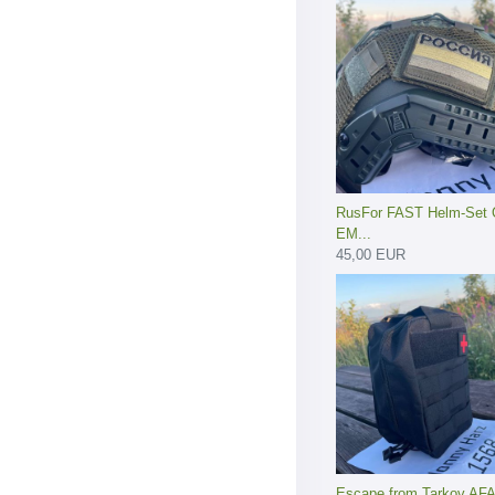
RusFor FAST Helm-Set O
EM...
45,00 EUR
Escape from Tarkov AF