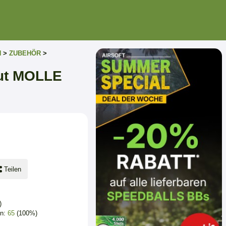
N
>
ZUBEHÖR
>
cut MOLLE
Teilen
)
en:
65
(100%)