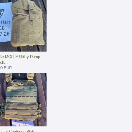
ße MOLLE Utility Dump
ch...
00 EUR
ercut Centurion Plate