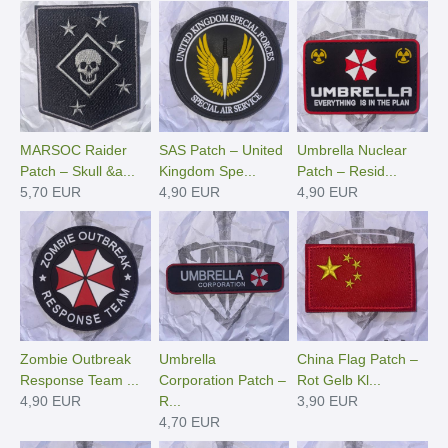
MARSOC Raider
SAS Patch – United
Umbrella Nuclear
Patch – Skull &a...
Kingdom Spe...
Patch – Resid...
5,70 EUR
4,90 EUR
4,90 EUR
Zombie Outbreak
Umbrella
China Flag Patch –
Response Team ...
Corporation Patch –
Rot Gelb Kl...
4,90 EUR
R...
3,90 EUR
4,70 EUR