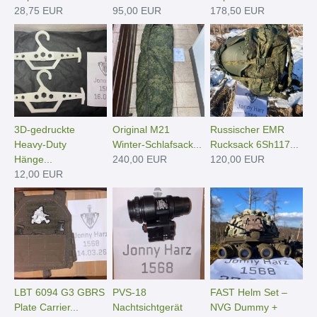
28,75 EUR
95,00 EUR
178,50 EUR
3D-gedruckte
Original M21
Russischer EMR
Heavy-Duty
Winter-Schlafsack...
Rucksack 6Sh117...
Hänge­...
240,00 EUR
120,00 EUR
12,00 EUR
LBT 6094 G3 GBRS
PVS-18
FAST Helm Set –
Plate Carrier...
Nachtsichtgerät
NVG Dummy +