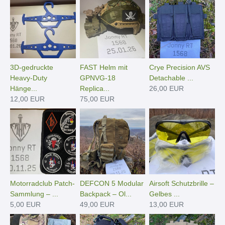
3D-gedruckte
FAST Helm mit
Crye Precision AVS
Heavy-Duty
GPNVG-18
Detachable ...
Hänge­...
Replica...
26,00 EUR
12,00 EUR
75,00 EUR
Motorradclub Patch-
DEFCON 5 Modular
Airsoft Schutzbrille –
Sammlung – ...
Backpack – Ol...
Gelbes ...
5,00 EUR
49,00 EUR
13,00 EUR