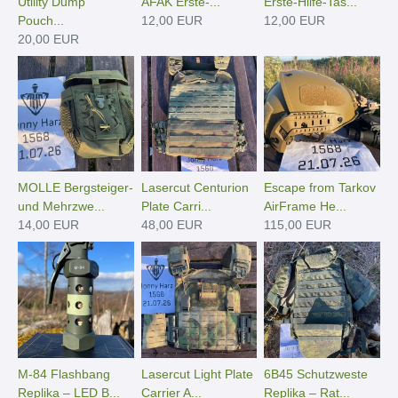
Utility Dump
AFAK Erste-...
Erste-Hilfe-Tas...
Pouch...
12,00 EUR
12,00 EUR
20,00 EUR
MOLLE Bergsteiger-
Lasercut Centurion
Escape from Tarkov
und Mehrzwe...
Plate Carri...
AirFrame He...
14,00 EUR
48,00 EUR
115,00 EUR
M-84 Flashbang
Lasercut Light Plate
6B45 Schutzweste
Replika – LED B...
Carrier A...
Replika – Rat...