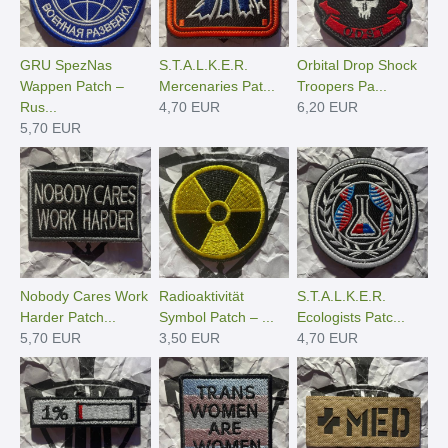
GRU SpezNas
S.T.A.L.K.E.R.
Orbital Drop Shock
Wappen Patch –
Mercenaries Pat...
Troopers Pa...
Rus...
4,70 EUR
6,20 EUR
5,70 EUR
Nobody Cares Work
Radioaktivität
S.T.A.L.K.E.R.
Harder Patch...
Symbol Patch – ...
Ecologists Patc...
5,70 EUR
3,50 EUR
4,70 EUR