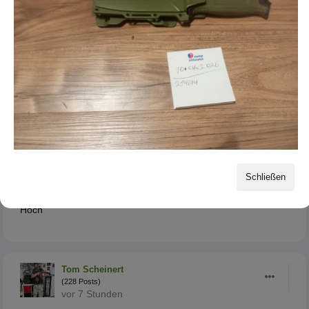
Hoch
Tom Scheinert
(228 Posts)
vor 1 Monat
Hoch
Tom Scheinert
Schließen
(228 Posts)
vor 18 Tagen
Hoch
Tom Scheinert
(228 Posts)
vor 7 Stunden