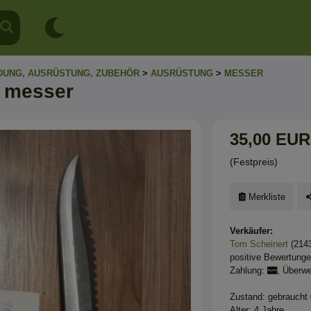
DUNG, AUSRÜSTUNG, ZUBEHÖR
>
AUSRÜSTUNG
>
MESSER
 messer
35,00 EUR
(Festpreis)
Merkliste
Verkäufer:
Tom Scheinert
(214
positive Bewertung
Zahlung:
, Überw
Zustand: gebraucht
Alter: 4 Jahre