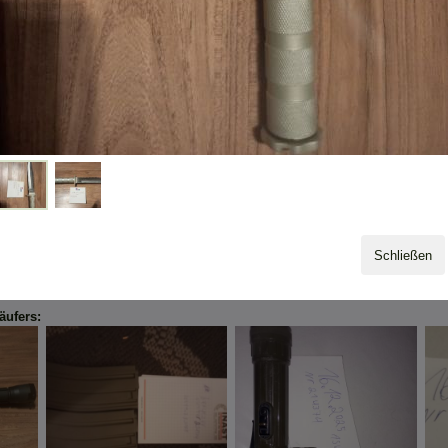
ert
Schließen
äufers: