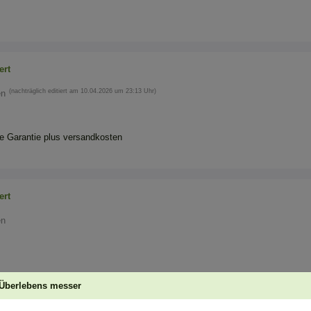
ert
(nachträglich editiert am 10.04.2026 um 23:13 Uhr)
en
 Garantie plus versandkosten
ert
en
Überlebens messer
ert