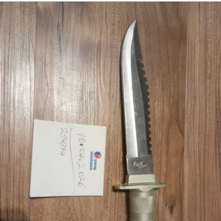
en
ert
en
ert
ert