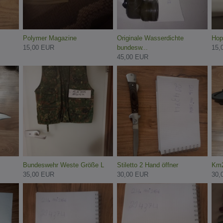
Polymer Magazine
Originale Wasserdichte
Hop
15,00 EUR
bundesw...
15,
45,00 EUR
Bundeswehr Weste Größe L
Stiletto 2 Hand öffner
Km2
35,00 EUR
30,00 EUR
30,