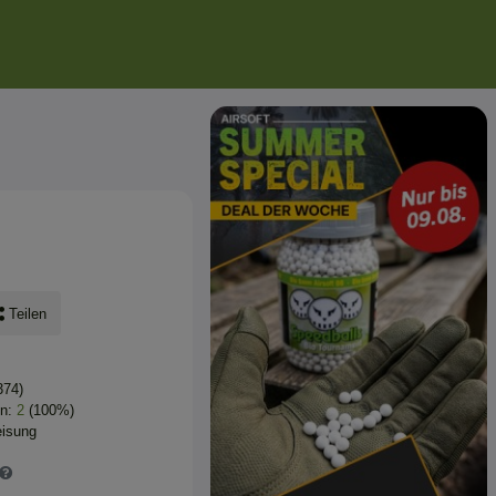
Teilen
374)
en:
2
(100%)
eisung