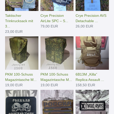
Taktischer
Crye Precision
Crye Precision AVS
Trinkrucksack mit
AirLite SPC – S...
Detachable ...
3...
79,00 EUR
26,00 EUR
23,00 EUR
PKM 100-Schuss
PKM 100-Schuss
6B13M „Killa“
Magazintasche M...
Magazintasche M...
Replica Assault ...
19,00 EUR
19,00 EUR
158,50 EUR