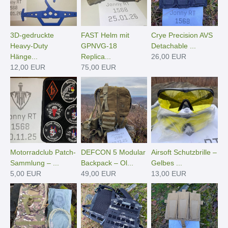
3D-gedruckte
FAST Helm mit
Crye Precision AVS
Heavy-Duty
GPNVG-18
Detachable ...
Hänge­...
Replica...
26,00 EUR
12,00 EUR
75,00 EUR
Motorradclub Patch-
DEFCON 5 Modular
Airsoft Schutzbrille –
Sammlung – ...
Backpack – Ol...
Gelbes ...
5,00 EUR
49,00 EUR
13,00 EUR