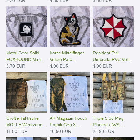
4,30 EUR
4,30 EUR
3,80 EUR
Metal Gear Solid
Katze Mittelfinger
Resident Evil
FOXHOUND Mini...
Velcro Patc...
Umbrella PVC Vel...
3,70 EUR
4,90 EUR
4,90 EUR
Große Taktische
AK Magazin Pouch
Triple 5.56 Mag
MOLLE Werkzeug...
Ratnik Gen.3 ...
Placard / AVS ...
11,50 EUR
16,50 EUR
25,90 EUR