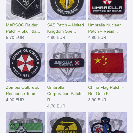
MARSOC Raider
SAS Patch – United
Umbrella Nuclear
Patch – Skull &a...
Kingdom Spe...
Patch – Resid...
5,70 EUR
4,90 EUR
4,90 EUR
Zombie Outbreak
Umbrella
China Flag Patch –
Response Team ...
Corporation Patch –
Rot Gelb Kl...
4,90 EUR
R...
3,90 EUR
4,70 EUR