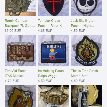
Ratnik Combat
Templar Cross
Jack Skellington
Backpack 7L Gen....
Patch – Ritter K...
Patch – Night...
69,00 EUR
4,65 EUR
4,50 EUR
First Aid Patch –
Im Helping Patch –
This is Fine Patch –
IFAK Multica...
Ralph Wiggu...
Meme Stof...
4,70 EUR
4,50 EUR
4,80 EUR