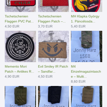
Tschetschenien
Tschetschenien
MH Klapka György
Flaggen PVC Pat...
Flaggen Patch –...
1. Páncélosda...
4,50 EUR
3,70 EUR
5,40 EUR
Memento Mori
Evil Smiley IR Patch
M4
Patch – Antikes R...
– Sandfar...
Einzelmagazintasch
4,90 EUR
4,50 EUR
e – Multi...
8,60 EUR