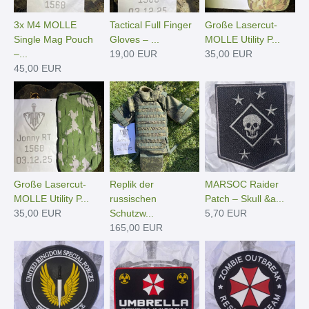
3x M4 MOLLE
Tactical Full Finger
Große Lasercut-
Single Mag Pouch
Gloves – ...
MOLLE Utility P...
–...
19,00 EUR
35,00 EUR
45,00 EUR
Große Lasercut-
Replik der
MARSOC Raider
MOLLE Utility P...
russischen
Patch – Skull &a...
35,00 EUR
Schutzw...
5,70 EUR
165,00 EUR