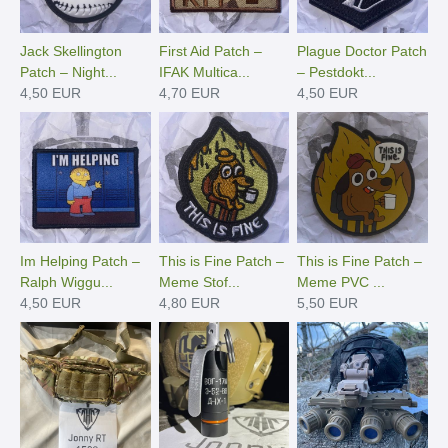
Jack Skellington
First Aid Patch –
Plague Doctor Patch
Patch – Night...
IFAK Multica...
– Pestdokt...
4,50 EUR
4,70 EUR
4,50 EUR
Im Helping Patch –
This is Fine Patch –
This is Fine Patch –
Ralph Wiggu...
Meme Stof...
Meme PVC ...
4,50 EUR
4,80 EUR
5,50 EUR