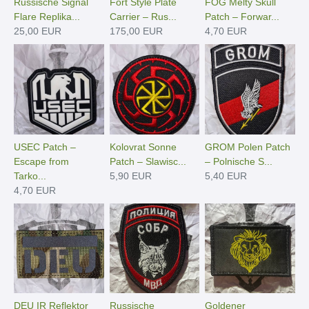
Russische Signal
Fort Style Plate
FOG Melty Skull
Flare Replika...
Carrier – Rus...
Patch – Forwar...
25,00 EUR
175,00 EUR
4,70 EUR
USEC Patch –
Kolovrat Sonne
GROM Polen Patch
Escape from
Patch – Slawisc...
– Polnische S...
Tarko...
5,90 EUR
5,40 EUR
4,70 EUR
DEU IR Reflektor
Russische
Goldener