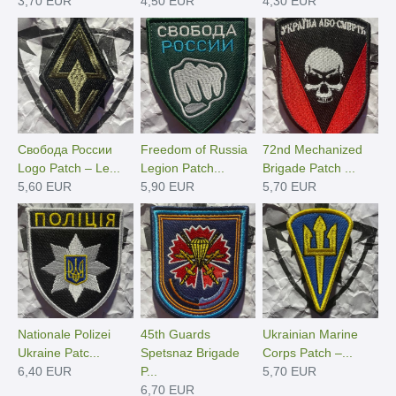
3,70 EUR
4,50 EUR
4,30 EUR
Свобода России
Freedom of Russia
72nd Mechanized
Logo Patch – Le...
Legion Patch...
Brigade Patch ...
5,60 EUR
5,90 EUR
5,70 EUR
Nationale Polizei
45th Guards
Ukrainian Marine
Ukraine Patc...
Spetsnaz Brigade
Corps Patch –...
6,40 EUR
P...
5,70 EUR
6,70 EUR