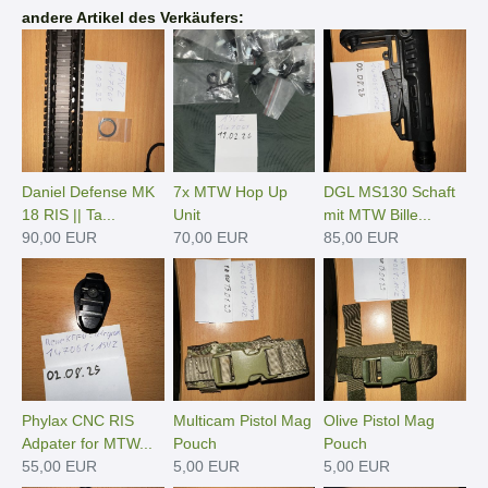
andere Artikel des Verkäufers:
Daniel Defense MK
7x MTW Hop Up
DGL MS130 Schaft
18 RIS || Ta...
Unit
mit MTW Bille...
90,00 EUR
70,00 EUR
85,00 EUR
Phylax CNC RIS
Multicam Pistol Mag
Olive Pistol Mag
Adpater for MTW...
Pouch
Pouch
55,00 EUR
5,00 EUR
5,00 EUR