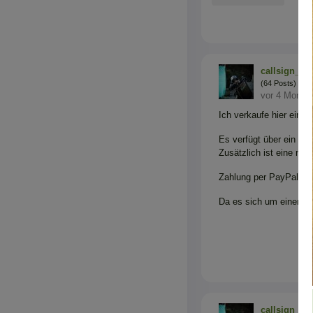
callsign_ra
(64 Posts)
vor 4 Monat
Ich verkaufe hier ein C
Es verfügt über ein g
Zusätzlich ist eine ne
Zahlung per PayPal mög
Da es sich um einen Pr
callsign_ra