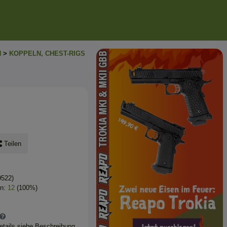
N
>
KOPPELN, CHEST-RIGS
Teilen
9522)
en:
12
(100%)
Details siehe Beschreibung