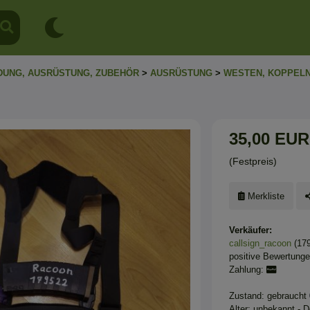
DUNG, AUSRÜSTUNG, ZUBEHÖR
>
AUSRÜSTUNG
>
WESTEN, KOPPEL
35,00 EUR
(Festpreis)
Merkliste
Verkäufer:
callsign_racoon
(17
positive Bewertung
Zahlung:
Zustand: gebraucht
Alter: unbekannt - 