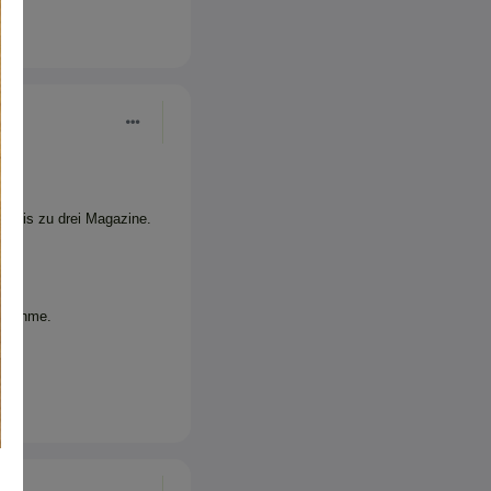
r bis zu drei Magazine.
cknahme.