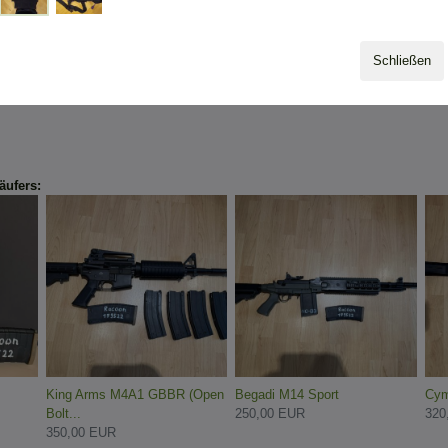
en
Schließen
äufers:
King Arms M4A1 GBBR (Open
Begadi M14 Sport
Cym
Bolt...
250,00 EUR
320
350,00 EUR