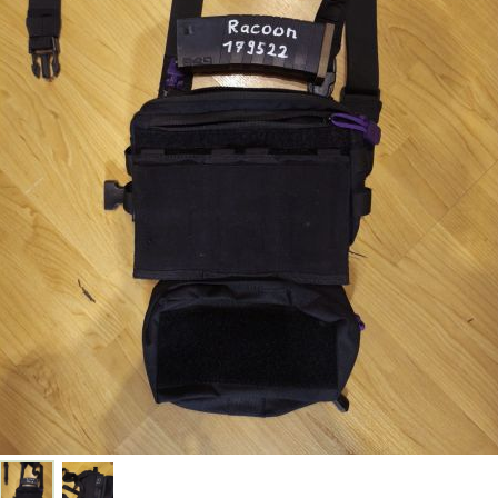
coon
en
hest Rig.
roßes Fach mit Reißverschluss, eine MOLLE-Aufnahme sowie eine M4-Pouch fü
uwertige Dump Pouch enthalten.
lich. Versandkosten trägt der Käufer.
ivatverkauf handelt, übernehme ich keine Garantie, Gewährleistung oder Rü
coon