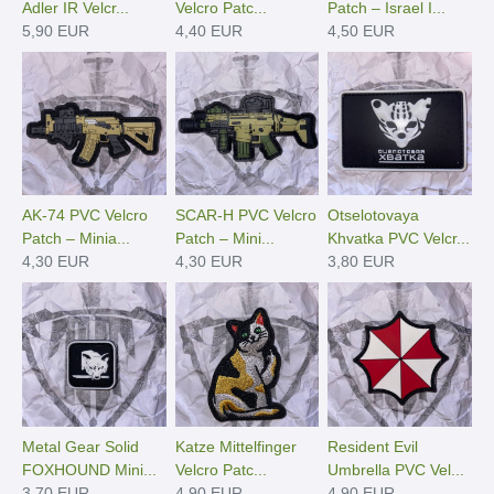
Adler IR Velcr...
Velcro Patc...
Patch – Israel I...
5,90 EUR
4,40 EUR
4,50 EUR
AK-74 PVC Velcro
SCAR-H PVC Velcro
Otselotovaya
Patch – Minia...
Patch – Mini...
Khvatka PVC Velcr...
4,30 EUR
4,30 EUR
3,80 EUR
Metal Gear Solid
Katze Mittelfinger
Resident Evil
FOXHOUND Mini...
Velcro Patc...
Umbrella PVC Vel...
3,70 EUR
4,90 EUR
4,90 EUR