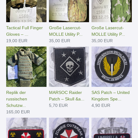
Tactical Full Finger
Große Lasercut-
Große Lasercut-
Gloves – ...
MOLLE Utility P...
MOLLE Utility P...
19,00 EUR
35,00 EUR
35,00 EUR
Replik der
MARSOC Raider
SAS Patch – United
russischen
Patch – Skull &a...
Kingdom Spe...
Schutzw...
5,70 EUR
4,90 EUR
165,00 EUR