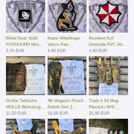
Metal Gear Solid
Katze Mittelfinger
Resident Evil
FOXHOUND Mini...
Velcro Patc...
Umbrella PVC Vel...
3,70 EUR
4,90 EUR
4,90 EUR
Große Taktische
AK Magazin Pouch
Triple 5.56 Mag
MOLLE Werkzeug...
Ratnik Gen.3 ...
Placard / AVS ...
11,50 EUR
16,50 EUR
25,90 EUR