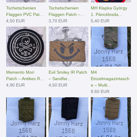
Tschetschenien
Tschetschenien
MH Klapka György
Flaggen PVC Pat...
Flaggen Patch –...
1. Páncélosda...
4,50 EUR
3,70 EUR
5,40 EUR
Memento Mori
Evil Smiley IR Patch
M4
Patch – Antikes R...
– Sandfar...
Einzelmagazintasch
4,90 EUR
4,50 EUR
e – Multi...
8,60 EUR