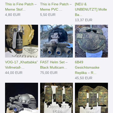
This is Fine Patch –
This is Fine Patch –
[NEU &
Meme Stof...
Meme PVC ...
UNBENUTZT] Molle
4,80 EUR
5,50 EUR
Ba...
13,37 EUR
VOG-17 „Khattabka“
FAST Helm Set –
6B49
Vollmetall-...
Black Multicam...
Gesichtsmaske
44,00 EUR
75,00 EUR
Replika – R...
45,50 EUR