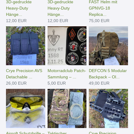
3D-gedruckte
3D-gedruckte
FAST Helm mit
Heavy-Duty
Heavy-Duty
GPNVG-18
Hänge­...
Hänge­...
Replica...
12,00 EUR
12,00 EUR
75,00 EUR
Crye Precision AVS
Motorradclub Patch-
DEFCON 5 Modular
Detachable ...
Sammlung – ...
Backpack – Ol...
26,00 EUR
5,00 EUR
49,00 EUR
Airsoft Schutzbrille –
Taktischer
Crye Precision