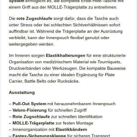
System
ermöglicht es, die komplette Erste-Hilfe-Tasche mit
einem Griff aus der MOLLE-Trägerplatte zu entnehmen.
Die
rote Zugschlaufe
sorgt dafür, dass die Tasche auch
unter Stress oder bei schlechten Sichtverhältnissen sofort
auffindbar ist. Während die Trägerplatte an der Ausrüstung
verbleibt, kann der Innenpouch flexibel genutzt oder
weitergegeben werden.
Im Inneren sorgen
Elastikhalterungen
für eine strukturierte
Organisation von medizinischem Material wie Tourniquets,
Druckverbänden oder Werkzeugen. Die kompakte Bauweise
macht die Tasche zu einer idealen Ergänzung für Plate
Carrier, Battle Belts oder Rucksäcke.
Ausstattung
–
Pull-Out System
mit herausnehmbarem Innenpouch
–
Velcro-Fixierung
für schnellen Zugriff
–
Rote Zugschlaufe
zur schnellen Identifikation
–
MOLLE-Trägerplatte
zur festen Montage
– Innenorganisation mit
Elastikbändern
–
Fastex-Sicherungsklappe
für sicheren Transport