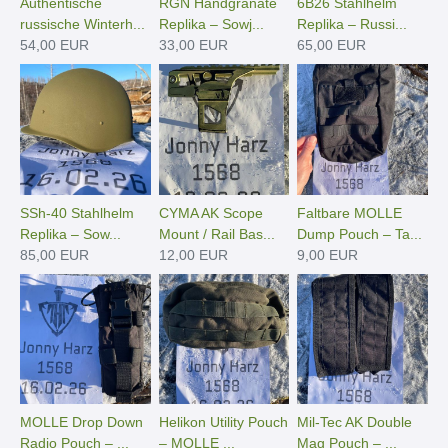
Authentische
RGN Handgranate
6B26 Stahlhelm
russische Winterh...
Replika – Sowj...
Replika – Russi...
54,00 EUR
33,00 EUR
65,00 EUR
SSh-40 Stahlhelm
CYMA AK Scope
Faltbare MOLLE
Replika – Sow...
Mount / Rail Bas...
Dump Pouch – Ta...
85,00 EUR
12,00 EUR
9,00 EUR
MOLLE Drop Down
Helikon Utility Pouch
Mil-Tec AK Double
Radio Pouch – ...
– MOLLE ...
Mag Pouch – ...