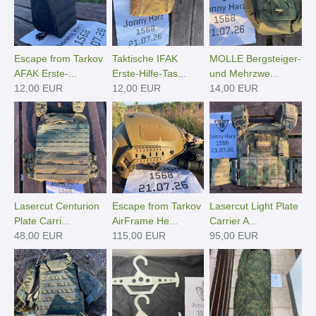
Escape from Tarkov
Taktische IFAK
MOLLE Bergsteiger-
AFAK Erste-...
Erste-Hilfe-Tas...
und Mehrzwe...
12,00 EUR
12,00 EUR
14,00 EUR
Lasercut Centurion
Escape from Tarkov
Lasercut Light Plate
Plate Carri...
AirFrame He...
Carrier A...
48,00 EUR
115,00 EUR
95,00 EUR