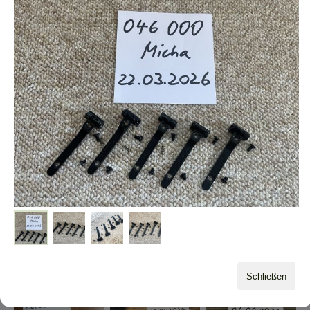
einstellbarer TTI Pit
STEEL Outer Barrel
Steel checkering
Viper Tr...
für die EMG...
Main Spring H...
25,00 EUR
65,00 EUR
50,00 EUR
Guarder Serie 70
Custom Steel
gestippelter TTI Pit
Steel Barrel ...
Hammer Marui
Viper Gri...
28,00 EUR
1911...
55,00 EUR
45,00 EUR
Schließen