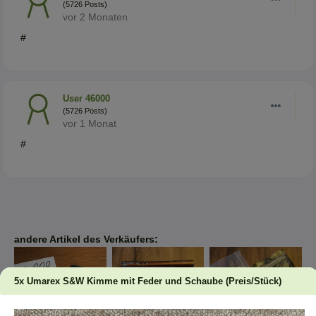
(5726 Posts)
vor 2 Monaten
#
User 46000
(5726 Posts)
vor 1 Monat
#
andere Artikel des Verkäufers:
5x Umarex S&W Kimme mit Feder und Schaube (Preis/Stück)