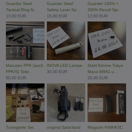
Guarder Steel
Guarder Steel
Guarder 150% +
Tactical Ring fü...
Safety Lever für...
200% Recoil Spr...
13,00 EUR
15,00 EUR
12,00 EUR
Maruzen PPK (auch
INOVA LED Lampe
Stahl Kimme Tokyo
PPK/S) Teile...
30,00 EUR
Marui M9A1 u...
80,00 EUR
20,00 EUR
Tuningteile Set,
original Safariland
Magazin KWA/KSC