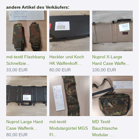
andere Artikel des Verkäufers:
md-textil Flashbang
Heckler und Koch
Nuprol X-Large
Schnellzie...
HK Waffenkoff...
Hard Case Waffe...
33,00 EUR
80,00 EUR
100,00 EUR
Nuprol Large Hard
md-textil
MD Textil
Case Waffenk...
Modulargürtel MGS
Bauchtasche
80,00 EUR
Fl...
Modular ...