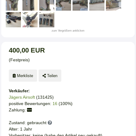
zum Vergrößern anklicken
400,00 EUR
(Festpreis)
Merkliste
Teilen
Verkäufer:
Jägers Airsoft
(131425)
positive Bewertungen:
16
(100%)
Zahlung:
Zustand: gebraucht
Alter: 1 Jahr
Vorbesitzer: keine (habe den Artikel neu gekauft)