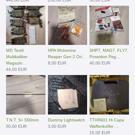
MD Textil
HPA Wolverine
SHP7, MAG7, FLY7,
Multikaliber
Reaper Gen 2 Ori...
Poseidon Peg...
Magazin...
8,00 EUR
40,00 EUR
44,00 EUR
T.N.T. S+ 550mm
Dummy Lightswitch
TTI/R601 Hi Capa
50,00 EUR
3,00 EUR
Waffenkoffer ...
15,00 EUR