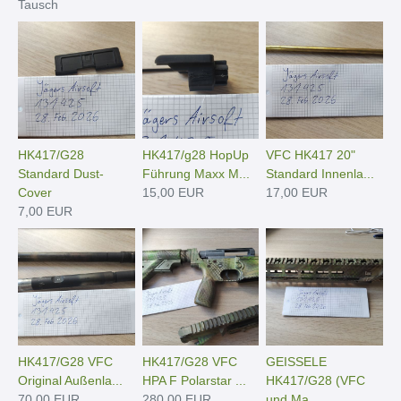
Tausch
HK417/G28
HK417/g28 HopUp
VFC HK417 20"
Standard Dust-
Führung Maxx M...
Standard Innenla...
Cover
15,00 EUR
17,00 EUR
7,00 EUR
HK417/G28 VFC
HK417/G28 VFC
GEISSELE
Original Außenla...
HPA F Polarstar ...
HK417/G28 (VFC
70,00 EUR
280,00 EUR
und Ma...