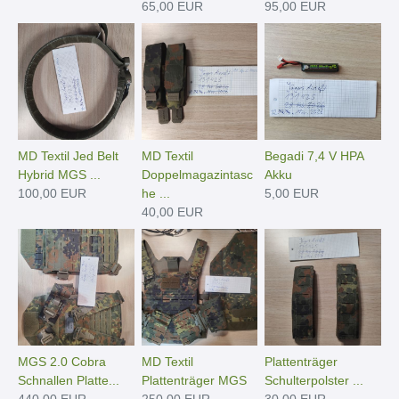
65,00 EUR
95,00 EUR
MD Textil Jed Belt
MD Textil
Begadi 7,4 V HPA
Hybrid MGS ...
Doppelmagazintasc
Akku
100,00 EUR
he ...
5,00 EUR
40,00 EUR
MGS 2.0 Cobra
MD Textil
Plattenträger
Schnallen Platte...
Plattenträger MGS
Schulterpolster ...
440,00 EUR
250,00 EUR
30,00 EUR